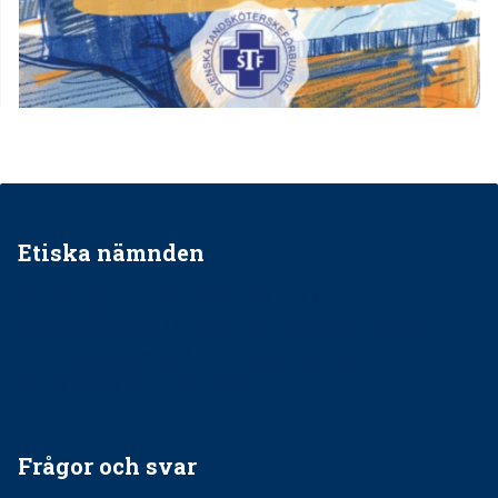
Etiska nämnden
Ska jag påpeka att det inte går rätt till?
Får man säga nej till att behandla barnpatienter?
Får man ignorera rekommendationerna?
Är det ok att vara grindvakt?
Frågor och svar