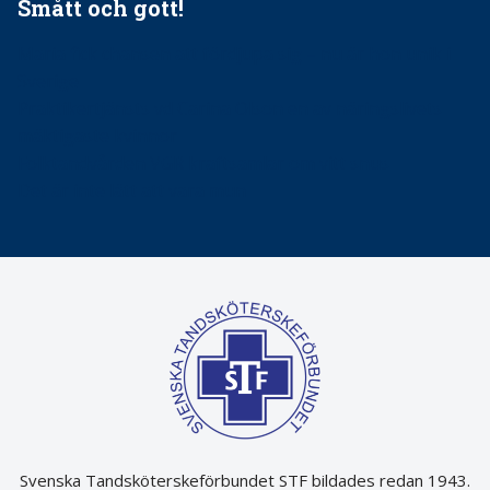
Smått och gott!
Maria fick chansen att fördjupa sig – nu är hon unik i
Sverige
Praktikertjänsts vd Carina Olson en av näringslivets
mäktigaste kvinnor
Folktandvården VGR kraftsamlar om vitt snus
Det är inte lätt att vara mun
Svenska Tandsköterskeförbundet STF bildades redan 1943.