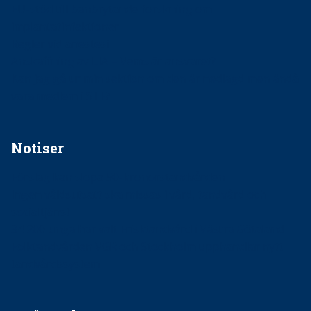
EU-stöd till banbrytande forskning om
implantatinfektioner
Regler vid anestesi
Anskaffning av LIA – Vems är ansvaret?
Kan jag gå ur min sektion om den är nedlagd men ändå
vara medlem i STF?
Notiser
Förslag kan slopa 50-kronorstandvården
Ingen våldsutsatt ska missas i vård, tandvård och
socialtjänst
34 200 unga har valt Frisktandvård i Västra Götaland
Folktandvården VGR och Stockholm upphandlar nytt
tandvårdssystem