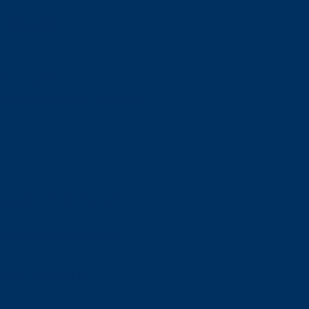
orskning om
är ansvaret?
om den är nedlagd men ändå
upa sig – nu är hon unik i
Olson en av näringslivets
mlar om vitt snus
n