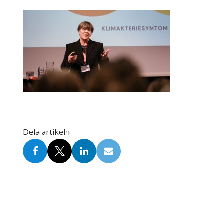
Skolinformatörer
Frågor 
Ansvarsområden
Kontakt
Tandvård mot Tobak
Annons
Sponsor
Dela artikeln