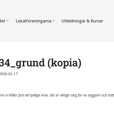
det
Lokalföreningarna
Utbildningar & Kurser
ÖRBUNDET
SEKTIONERNA
s verksamhet
Mer om förbundets sekti
Sektionen för Käkkirurgi
34_grund (kopia)
en
Sektionen för Ortodonti
2026-02-17
egler
Parodontologi och Endod
hetsberättelse
Sektionen för Pedodonti
m vi håller fast vid tydliga krav. Det är viktiga steg för en tryggare och bät
etspolicy
Sektionen för Protetik o
Bettfysiologi