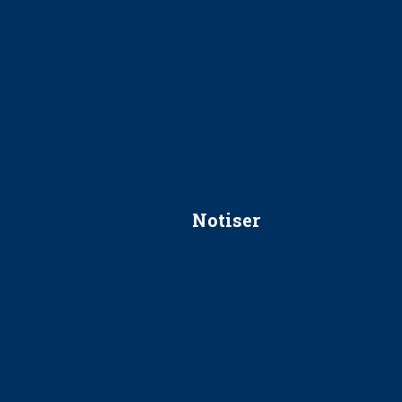
Ska jag påpeka att det inte går r
Får man säga nej till att beha
Får man ignorera rekommenda
Är det ok att vara grindvakt?
Notiser
Förslag kan slopa 50-kronors
Ingen våldsutsatt ska missas i 
socialtjänst
34 200 unga har valt Frisktand
Folktandvården VGR och Stock
tandvårdssystem