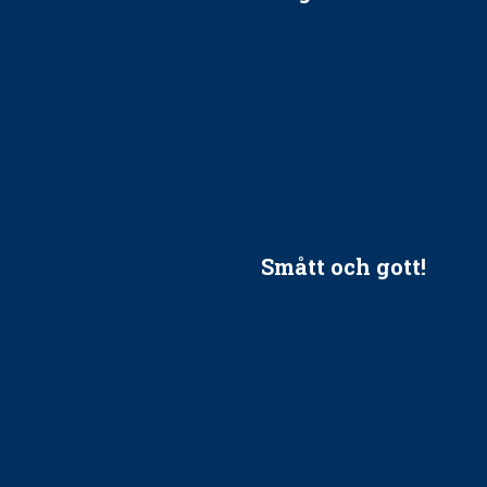
ätt till?
EU-stöd till banbrytande f
ndla barnpatienter?
implantatinfektioner
tionerna?
Regler vid anestesi
Anskaffning av LIA – Vems 
Kan jag gå ur min sektion 
vara medlem i STF?
Smått och gott!
tandvården
Maria fick chansen att fördj
vård, tandvård och
Sverige
Praktikertjänsts vd Carina 
vård i Västra Götaland
mäktigaste kvinnor
holm upphandlar nytt
Folktandvården VGR kraftsa
Det är inte lätt att vara mu