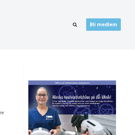
Bli medlem
LÄNKARKIV
oner
Folktandvård
Privat tandvård
Högskolor
onti
Landsting
Övrigt
tre
ch