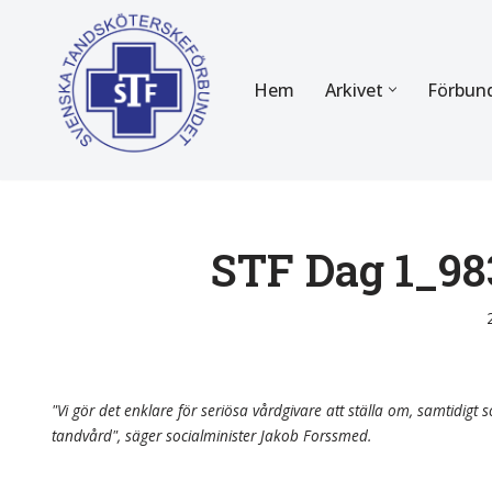
Hoppa
Hem
Arkivet
Förbun
till
innehåll
FÖR MEDLEMMAR
OM F
Almanackan
Om STF
Medlemserbjudanden
Stadgar
STF Dag 1_98
Certifiering
Styrels
Tidningen Tandsköterskan
Etiska r
Utbildning
Verksam
"Vi gör det enklare för seriösa vårdgivare att ställa om, samtidigt so
tandvård", säger socialminister Jakob Forssmed.
Kurser
Integrit