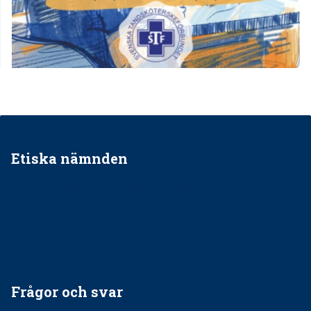
Etiska nämnden
Ska jag påpeka att det inte går rätt till?
Får man säga nej till att behandla barnpatienter?
Får man ignorera rekommendationerna?
Är det ok att vara grindvakt?
Frågor och svar