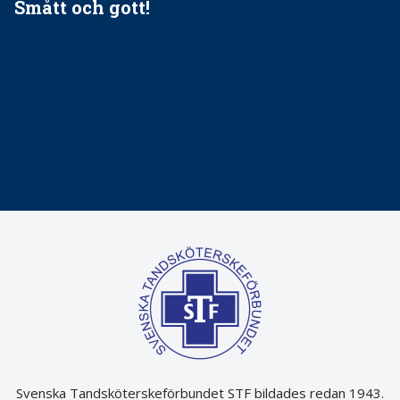
Smått och gott!
Maria fick chansen att fördjupa sig – nu är hon unik i
Sverige
Praktikertjänsts vd Carina Olson en av näringslivets
mäktigaste kvinnor
Folktandvården VGR kraftsamlar om vitt snus
Det är inte lätt att vara mun
Svenska Tandsköterskeförbundet STF bildades redan 1943.