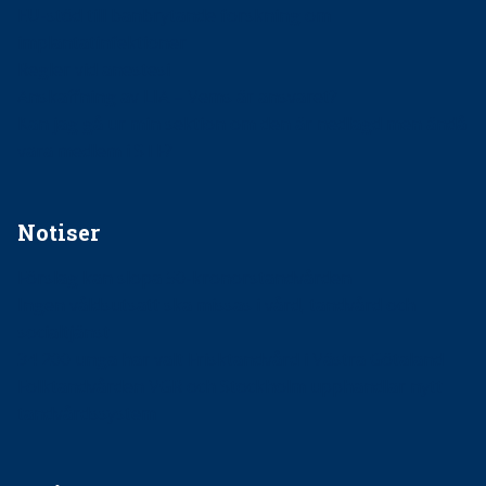
EU-stöd till banbrytande forskning om
implantatinfektioner
Regler vid anestesi
Anskaffning av LIA – Vems är ansvaret?
Kan jag gå ur min sektion om den är nedlagd men ändå
vara medlem i STF?
Notiser
Förslag kan slopa 50-kronorstandvården
Ingen våldsutsatt ska missas i vård, tandvård och
socialtjänst
34 200 unga har valt Frisktandvård i Västra Götaland
Folktandvården VGR och Stockholm upphandlar nytt
tandvårdssystem