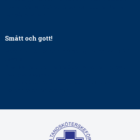
Folktandvården VGR och Stockholm upphandlar nytt
tandvårdssystem
Smått och gott!
Maria fick chansen att fördjupa sig – nu är hon unik i
Sverige
Praktikertjänsts vd Carina Olson en av näringslivets
mäktigaste kvinnor
Folktandvården VGR kraftsamlar om vitt snus
Det är inte lätt att vara mun