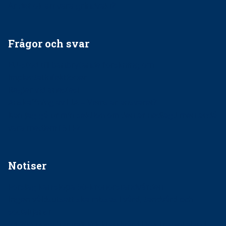
Är det ok att vara grindvakt?
Frågor och svar
EU-stöd till banbrytande forskning om
implantatinfektioner
Regler vid anestesi
Anskaffning av LIA – Vems är ansvaret?
Kan jag gå ur min sektion om den är nedlagd men ändå
vara medlem i STF?
Notiser
Förslag kan slopa 50-kronorstandvården
Ingen våldsutsatt ska missas i vård, tandvård och
socialtjänst
34 200 unga har valt Frisktandvård i Västra Götaland