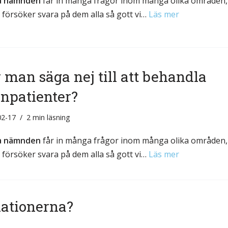
ka nämnden
får in många frågor inom många olika områden,
& Svar
i försöker svara på dem alla så gott vi…
Läs mer
Sektionen för OFM
a förbundet
era
er
 man säga nej till att behandla
rnpatienter?
02-17
2 min läsning
ka nämnden
får in många frågor inom många olika områden,
i försöker svara på dem alla så gott vi…
Läs mer
ationerna?