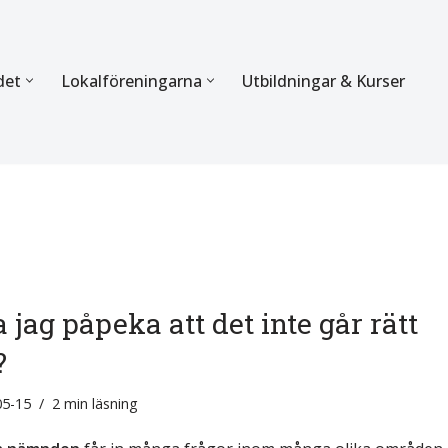
det
Lokalföreningarna
Utbildningar & Kurser
ÖRBUNDET
SEKTIONERNA
s verksamhet
Mer om förbundets sekti
Sektionen för Käkkirurgi
en
Sektionen för Ortodonti
 jag påpeka att det inte går rätt
egler
Parodontologi och Endod
?
hetsberättelse
Sektionen för Pedodonti
05-15
2 min läsning
etspolicy
Sektionen för Protetik o
Bettfysiologi