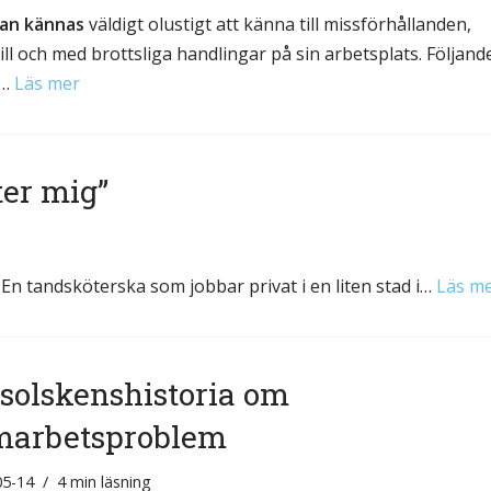
kan kännas
väldigt olustigt att känna till missförhållanden,
 till och med brottsliga handlingar på sin arbetsplats. Följand
a…
Läs mer
ter mig”
En tandsköterska som jobbar privat i en liten stad i…
Läs m
solskenshistoria om
marbetsproblem
05-14
4 min läsning