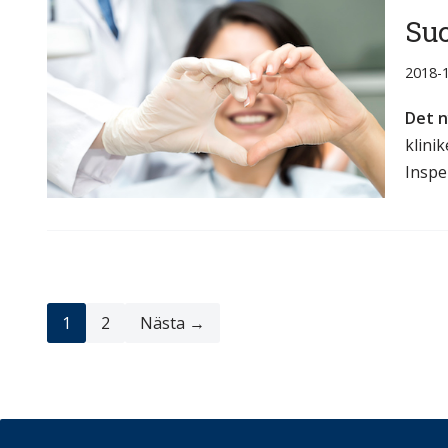
Suc
2018-
Det n
klini
Insp
1
2
Nästa →