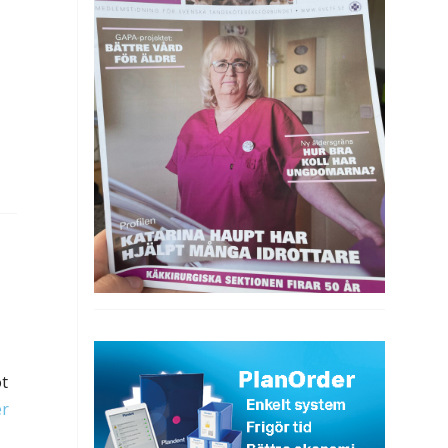
ot
er