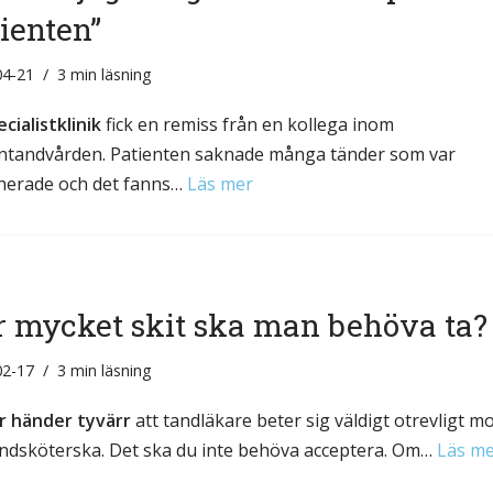
ienten”
04-21
3 min läsning
ecialistklinik
fick en remiss från en kollega inom
ntandvården. Patienten saknade många tänder som var
herade och det fanns…
Läs mer
r mycket skit ska man behöva ta?
02-17
3 min läsning
r händer tyvärr
att tandläkare beter sig väldigt otrevligt m
andsköterska. Det ska du inte behöva acceptera. Om…
Läs m