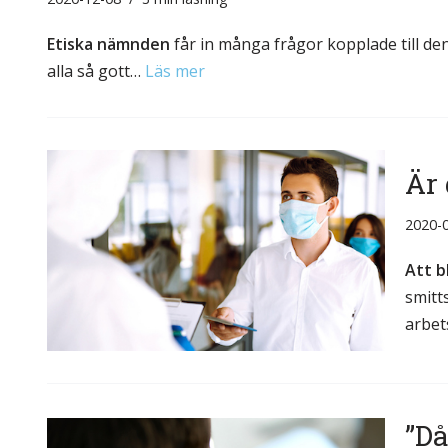
Etiska nämnden
får in många frågor kopplade till 
alla så gott…
Läs mer
Är 
2020-
Att b
smitt
arbet
”Då