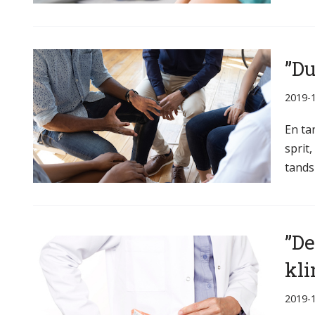
”Du
2019-
En ta
sprit
tand
”De
kli
2019-