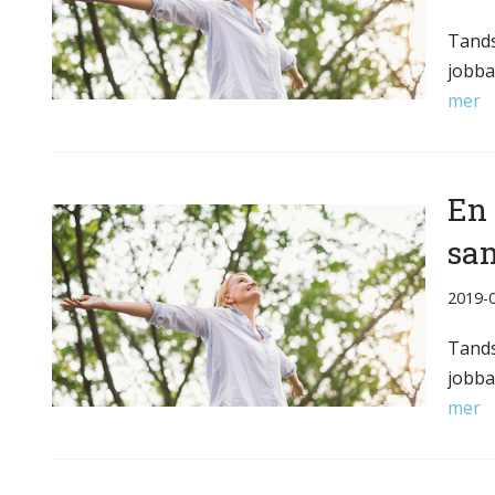
Tands
jobba
mer
En 
sa
2019-
Tands
jobba
mer