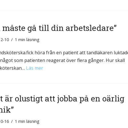
 måste gå till din arbetsledare”
12-10
1 min läsning
ndsköterska.fick höra från en patient att tandläkaren luktad
, något som patienten reagerat över flera gånger. Hur skall
sköterskan…
Läs mer
t är olustigt att jobba på en oärlig
nik”
10-16
1 min läsning