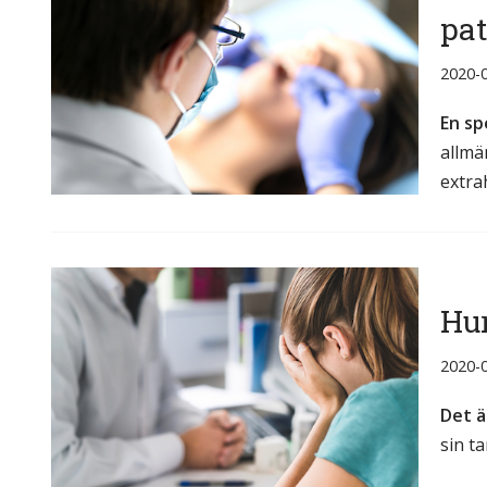
pat
2020-
En sp
allmä
extra
Hu
2020-
Det ä
sin t