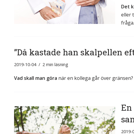
Det 
eller
fråg
”Då kastade han skalpellen ef
2019-10-04
2 min läsning
Vad skall man göra
när en kollega går över gränsen? 
En 
sa
2019-