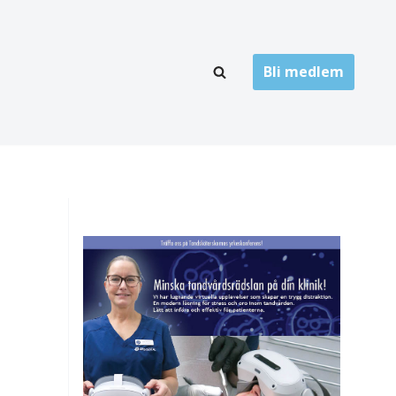
Bli medlem
LÄNKARKIV
oner
Folktandvård
Privat tandvård
Högskolor
onti
Landsting
Övrigt
ch