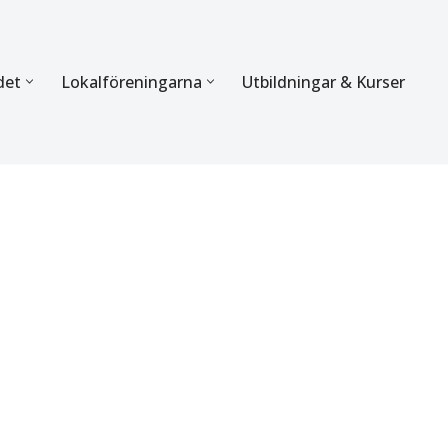
det
Lokalföreningarna
Utbildningar & Kurser
ÖRBUNDET
SEKTIONERNA
s verksamhet
Mer om förbundets sekti
Sektionen för Käkkirurgi
en
Sektionen för Ortodonti
egler
Parodontologi och Endod
hetsberättelse
Sektionen för Pedodonti
etspolicy
Sektionen för Protetik o
Bettfysiologi