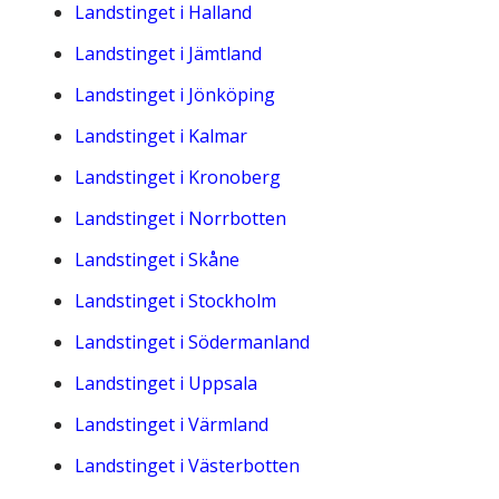
Skolinformatörer
Frågor 
Landstinget i Halland
Landstinget i Jämtland
Ansvarsområden
Kontakt
Landstinget i Jönköping
Tandvård mot Tobak
Annons
Landstinget i Kalmar
Sponsor
Landstinget i Kronoberg
Landstinget i Norrbotten
Landstinget i Skåne
Landstinget i Stockholm
Landstinget i Södermanland
Landstinget i Uppsala
Landstinget i Värmland
Landstinget i Västerbotten