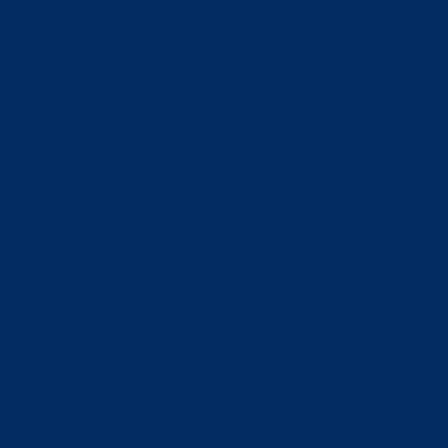
orskning om
är ansvaret?
om den är nedlagd men ändå
upa sig – nu är hon unik i
Olson en av näringslivets
mlar om vitt snus
n