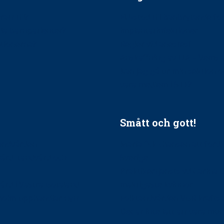
ätt till?
EU-stöd till banbrytande f
ndla barnpatienter?
implantatinfektioner
tionerna?
Regler vid anestesi
Anskaffning av LIA – Vems 
Kan jag gå ur min sektion 
vara medlem i STF?
Smått och gott!
tandvården
Maria fick chansen att fördj
vård, tandvård och
Sverige
Praktikertjänsts vd Carina 
vård i Västra Götaland
mäktigaste kvinnor
holm upphandlar nytt
Folktandvården VGR kraftsa
Det är inte lätt att vara mu