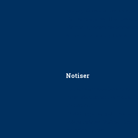
Ska jag påpeka att det inte går r
Får man säga nej till att beha
Får man ignorera rekommenda
Är det ok att vara grindvakt?
Notiser
Förslag kan slopa 50-kronors
Ingen våldsutsatt ska missas i 
socialtjänst
34 200 unga har valt Frisktand
Folktandvården VGR och Stock
tandvårdssystem