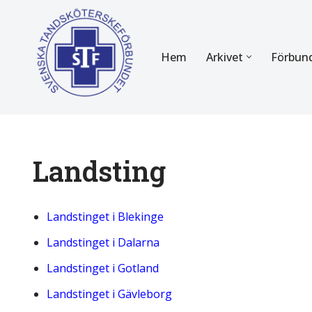
Hoppa
Hem
Arkivet
Förbun
till
innehåll
FÖR MEDLEMMAR
OM F
Almanackan
Om STF
Medlemserbjudanden
Stadgar
Landsting
Certifiering
Styrels
Landstinget i Blekinge
Tidningen Tandsköterskan
Etiska r
Landstinget i Dalarna
Utbildning
Verksam
Landstinget i Gotland
Kurser
Integrit
Landstinget i Gävleborg