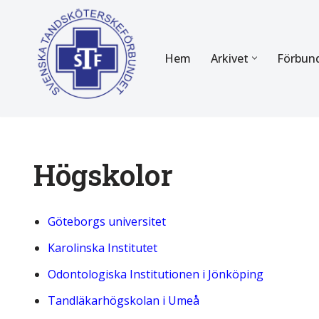
Hoppa
Hem
Arkivet
Förbun
till
innehåll
FÖR MEDLEMMAR
OM F
Almanackan
Om STF
Medlemserbjudanden
Stadgar
Högskolor
Certifiering
Styrels
Göteborgs universitet
Tidningen Tandsköterskan
Etiska r
Karolinska Institutet
Utbildning
Verksam
Odontologiska Institutionen i Jönköping
Kurser
Integrit
Tandläkarhögskolan i Umeå