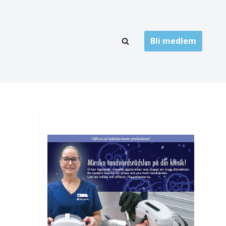
Bli medlem
LÄNKARKIV
oner
Folktandvård
Privat tandvård
Högskolor
onti
Landsting
Övrigt
ch