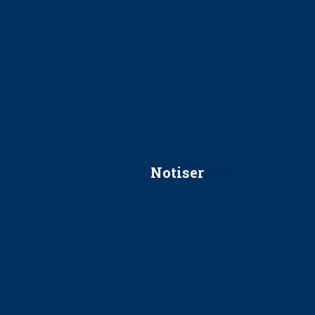
Ska jag påpeka att det inte går r
Får man säga nej till att beha
Får man ignorera rekommenda
Är det ok att vara grindvakt?
Notiser
Förslag kan slopa 50-kronors
Ingen våldsutsatt ska missas i 
socialtjänst
34 200 unga har valt Frisktand
Folktandvården VGR och Stock
tandvårdssystem