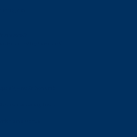
orskning om
är ansvaret?
om den är nedlagd men ändå
upa sig – nu är hon unik i
Olson en av näringslivets
mlar om vitt snus
n