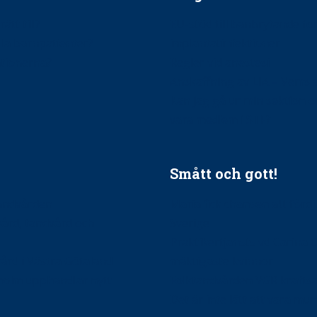
ätt till?
EU-stöd till banbrytande f
ndla barnpatienter?
implantatinfektioner
tionerna?
Regler vid anestesi
Anskaffning av LIA – Vems 
Kan jag gå ur min sektion 
vara medlem i STF?
Smått och gott!
tandvården
Maria fick chansen att fördj
vård, tandvård och
Sverige
Praktikertjänsts vd Carina 
vård i Västra Götaland
mäktigaste kvinnor
holm upphandlar nytt
Folktandvården VGR kraftsa
Det är inte lätt att vara mu