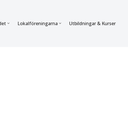
det
Lokalföreningarna
Utbildningar & Kurser
ÖRBUNDET
SEKTIONERNA
s verksamhet
Mer om förbundets sekti
Sektionen för Käkkirurgi
en
Sektionen för Ortodonti
egler
Parodontologi och Endod
hetsberättelse
Sektionen för Pedodonti
etspolicy
Sektionen för Protetik o
Bettfysiologi