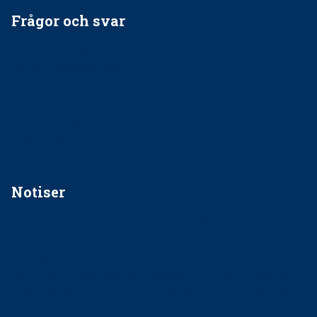
Frågor och svar
EU-stöd till banbrytande forskning om
implantatinfektioner
Regler vid anestesi
Anskaffning av LIA – Vems är ansvaret?
Kan jag gå ur min sektion om den är nedlagd men ändå
vara medlem i STF?
Notiser
Förslag kan slopa 50-kronorstandvården
Ingen våldsutsatt ska missas i vård, tandvård och
socialtjänst
34 200 unga har valt Frisktandvård i Västra Götaland
Folktandvården VGR och Stockholm upphandlar nytt
tandvårdssystem