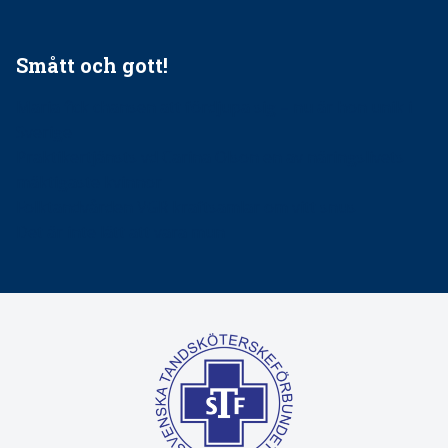
Smått och gott!
Maria fick chansen att fördjupa sig – nu är hon unik i
Sverige
Praktikertjänsts vd Carina Olson en av näringslivets
mäktigaste kvinnor
Folktandvården VGR kraftsamlar om vitt snus
Det är inte lätt att vara mun