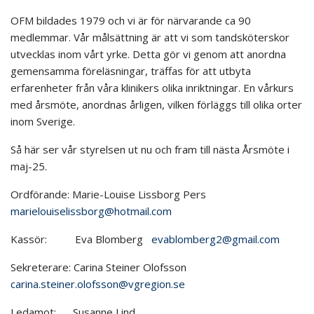
OFM bildades 1979 och vi är för närvarande ca 90
medlemmar. Vår målsättning är att vi som tandsköterskor
utvecklas inom vårt yrke. Detta gör vi genom att anordna
gemensamma föreläsningar, träffas för att utbyta
erfarenheter från våra klinikers olika inriktningar. En vårkurs
med årsmöte, anordnas årligen, vilken förläggs till olika orter
inom Sverige.
Så här ser vår styrelsen ut nu och fram till nästa Årsmöte i
maj-25.
Ordförande: Marie-Louise Lissborg Pers
marielouiselissborg@hotmail.com
Kassör: Eva Blomberg
evablomberg2@gmail.com
Sekreterare: Carina Steiner Olofsson
carina.steiner.olofsson@vgregion.se
Ledamot: Susanne Lind