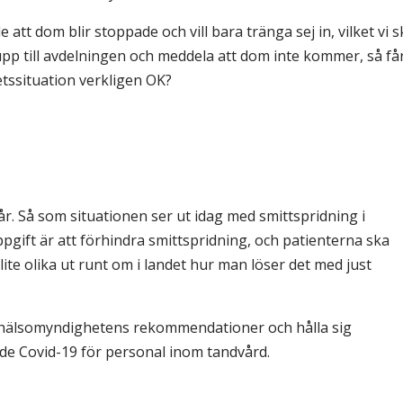
e att dom blir stoppade och vill bara tränga sej in, vilket vi s
upp till avdelningen och meddela att dom inte kommer, så få
etssituation verkligen OK?
. Så som situationen ser ut idag med smittspridning i
uppgift är att förhindra smittspridning, och patienterna ska
ite olika ut runt om i landet hur man löser det med just
olkhälsomyndighetens rekommendationer och hålla sig
e Covid-19 för personal inom tandvård.