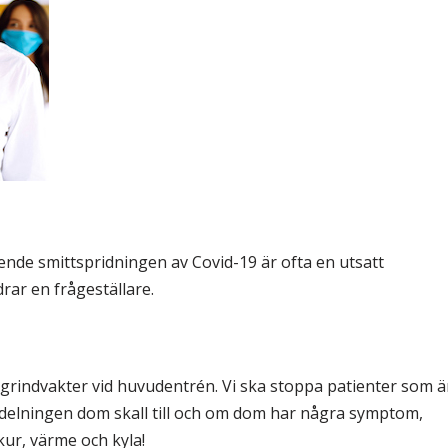
& Svar
Sektionen för OFM
a förbundet
era
er
nde smittspridningen av Covid-19 är ofta en utsatt
rar en frågeställare.
 grindvakter vid huvudentrén. Vi ska stoppa patienter som ä
 avdelningen dom skall till och om dom har några symptom,
kur, värme och kyla!