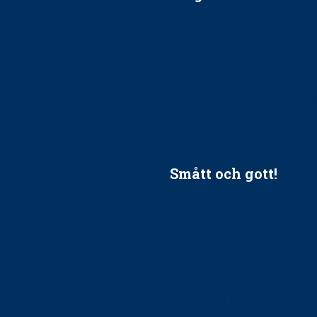
ätt till?
EU-stöd till banbrytande f
ndla barnpatienter?
implantatinfektioner
tionerna?
Regler vid anestesi
Anskaffning av LIA – Vems 
Kan jag gå ur min sektion 
vara medlem i STF?
Smått och gott!
tandvården
Maria fick chansen att fördj
vård, tandvård och
Sverige
Praktikertjänsts vd Carina 
vård i Västra Götaland
mäktigaste kvinnor
holm upphandlar nytt
Folktandvården VGR kraftsa
Det är inte lätt att vara mu