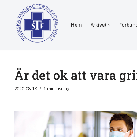
Hoppa
Hem
Arkivet
Förbun
till
innehåll
FÖR MEDLEMMAR
OM F
Almanackan
Om STF
Medlemserbjudanden
Stadgar
Är det ok att vara g
Certifiering
Styrels
2020-08-18
1 min läsning
Tidningen Tandsköterskan
Etiska r
Utbildning
Verksam
Kurser
Integrit