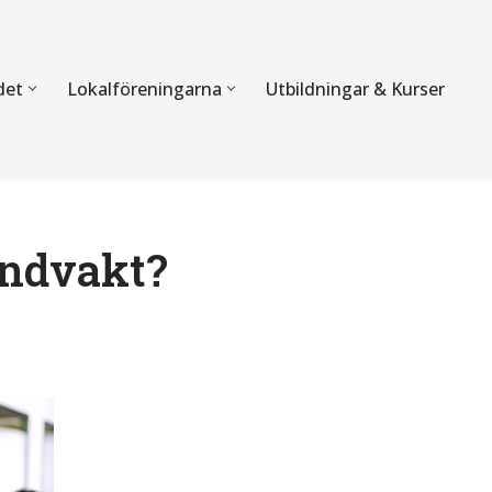
det
Lokalföreningarna
Utbildningar & Kurser
ÖRBUNDET
SEKTIONERNA
s verksamhet
Mer om förbundets sekti
Sektionen för Käkkirurgi
rindvakt?
en
Sektionen för Ortodonti
egler
Parodontologi och Endod
hetsberättelse
Sektionen för Pedodonti
etspolicy
Sektionen för Protetik o
Bettfysiologi