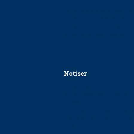
Ska jag påpeka att det inte går r
Får man säga nej till att beha
Får man ignorera rekommenda
Är det ok att vara grindvakt?
Notiser
Förslag kan slopa 50-kronors
Ingen våldsutsatt ska missas i 
socialtjänst
34 200 unga har valt Frisktand
Folktandvården VGR och Stock
tandvårdssystem