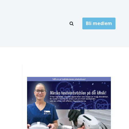
Bli medlem
LÄNKARKIV
oner
Folktandvård
Privat tandvård
Högskolor
onti
Landsting
Övrigt
ch