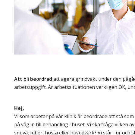
Skolinformatörer
Frågor 
Ansvarsområden
Kontakt
Tandvård mot Tobak
Annons
Sponsor
Att bli beordrad
att agera grindvakt under den pågåe
arbetsuppgift. Är arbetssituationen verkligen OK, und
.
Hej,
Vi som arbetar på vår klinik är beordrade att stå som
på väg in till behandling i huset. Vi ska fråga vilken
snuva, feber, hosta eller huvudvärk? Vi står i ur och s