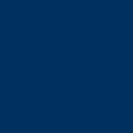
orskning om
är ansvaret?
om den är nedlagd men ändå
upa sig – nu är hon unik i
Olson en av näringslivets
mlar om vitt snus
n