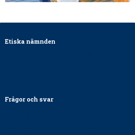
Etiska nämnden
Ska jag påpeka att det inte går rätt till?
Får man säga nej till att behandla barnpatienter?
Får man ignorera rekommendationerna?
Är det ok att vara grindvakt?
Frågor och svar
EU-stöd till banbrytande forskning om
implantatinfektioner
Regler vid anestesi
Anskaffning av LIA – Vems är ansvaret?