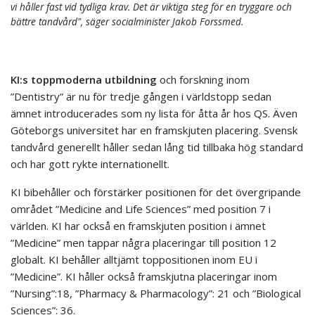
vi håller fast vid tydliga krav. Det är viktiga steg för en tryggare och
bättre tandvård", säger socialminister Jakob Forssmed.
KI:s toppmoderna utbildning
och forskning inom
”Dentistry” är nu för tredje gången i världstopp sedan
ämnet introducerades som ny lista för åtta år hos QS. Även
Göteborgs universitet har en framskjuten placering. Svensk
tandvård generellt håller sedan lång tid tillbaka hög standard
och har gott rykte internationellt.
KI bibehåller och förstärker positionen för det övergripande
området ”Medicine and Life Sciences” med position 7 i
världen. KI har också en framskjuten position i ämnet
”Medicine” men tappar några placeringar till position 12
globalt. KI behåller alltjämt toppositionen inom EU i
”Medicine”. KI håller också framskjutna placeringar inom
”Nursing”:18, ”Pharmacy & Pharmacology”: 21 och ”Biological
Sciences”: 36.