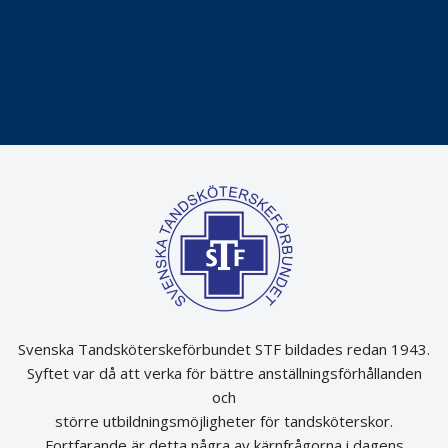
Praktikertjänsts vd Carina Olson en av näringslivets
mäktigaste kvinnor
Folktandvården VGR kraftsamlar om vitt snus
Det är inte lätt att vara mun
Svenska Tandsköterskeförbundet STF bildades redan 1943.
Syftet var då att verka för bättre anställningsförhållanden
och
större utbildningsmöjligheter för tandsköterskor.
Fortfarande är detta några av kärnfrågorna i dagens