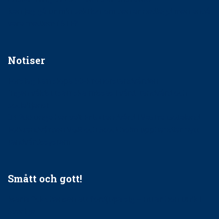
Kan jag gå ur min sektion om den är nedlagd men ändå
vara medlem i STF?
Notiser
Förslag kan slopa 50-kronorstandvården
Ingen våldsutsatt ska missas i vård, tandvård och
socialtjänst
34 200 unga har valt Frisktandvård i Västra Götaland
Folktandvården VGR och Stockholm upphandlar nytt
tandvårdssystem
Smått och gott!
Maria fick chansen att fördjupa sig – nu är hon unik i
Sverige