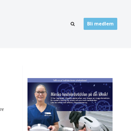
Bli medlem
LÄNKARKIV
oner
Folktandvård
Privat tandvård
Högskolor
onti
Landsting
Övrigt
tre
ch