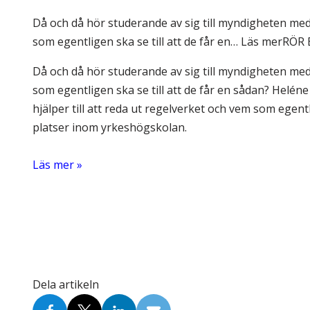
Skolinformatörer
Frågor 
Då och då hör studerande av sig till myndigheten med
Ansvarsområden
Kontakt
som egentligen ska se till att de får en… Läs merRÖR 
Tandvård mot Tobak
Annons
Då och då hör studerande av sig till myndigheten med
som egentligen ska se till att de får en sådan? Helén
Sponsor
hjälper till att reda ut regelverket och vem som egent
platser inom yrkeshögskolan.
.
Läs mer »
Dela artikeln