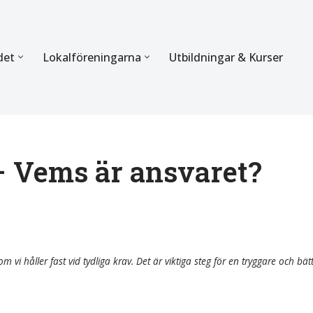
det
Lokalföreningarna
Utbildningar & Kurser
ÖRBUNDET
SEKTIONERNA
s verksamhet
Mer om förbundets sekti
Sektionen för Käkkirurgi
– Vems är ansvaret?
en
Sektionen för Ortodonti
egler
Parodontologi och Endod
hetsberättelse
Sektionen för Pedodonti
m vi håller fast vid tydliga krav. Det är viktiga steg för en tryggare och bät
etspolicy
Sektionen för Protetik o
Bettfysiologi