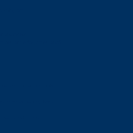
orskning om
är ansvaret?
om den är nedlagd men ändå
upa sig – nu är hon unik i
Olson en av näringslivets
mlar om vitt snus
n