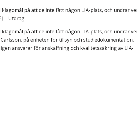
& Svar
Sektionen för OFM
 klagomål på att de inte fått någon LIA-plats, och undrar v
a förbundet
EJ – Utdrag
era
 klagomål på att de inte fått någon LIA-plats, och undrar v
e Carlsson, på enheten för tillsyn och studiedokumentation,
er
ligen ansvarar för anskaffning och kvalitetssäkring av LIA-