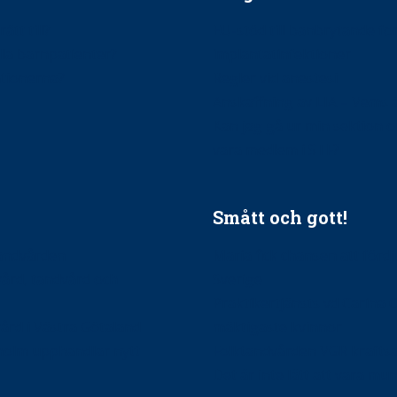
ätt till?
EU-stöd till banbrytande f
ndla barnpatienter?
implantatinfektioner
tionerna?
Regler vid anestesi
Anskaffning av LIA – Vems 
Kan jag gå ur min sektion 
vara medlem i STF?
Smått och gott!
tandvården
Maria fick chansen att fördj
vård, tandvård och
Sverige
Praktikertjänsts vd Carina 
vård i Västra Götaland
mäktigaste kvinnor
holm upphandlar nytt
Folktandvården VGR kraftsa
Det är inte lätt att vara mu