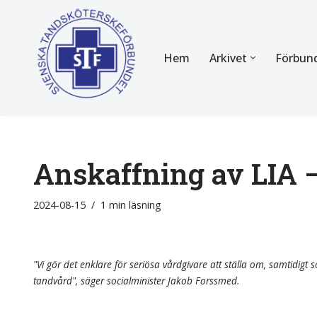
Hoppa
Hem
Arkivet
Förbun
till
innehåll
FÖR MEDLEMMAR
OM F
Almanackan
Om STF
Medlemserbjudanden
Stadgar
Anskaffning av LIA 
Certifiering
Styrels
2024-08-15
1 min läsning
Tidningen Tandsköterskan
Etiska r
Utbildning
Verksam
"Vi gör det enklare för seriösa vårdgivare att ställa om, samtidigt so
tandvård", säger socialminister Jakob Forssmed.
Kurser
Integrit