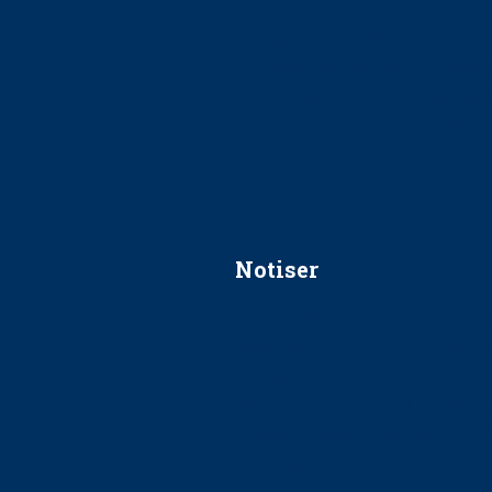
Ska jag påpeka att det inte går r
Får man säga nej till att beha
Får man ignorera rekommenda
Är det ok att vara grindvakt?
Notiser
Förslag kan slopa 50-kronors
Ingen våldsutsatt ska missas i 
socialtjänst
34 200 unga har valt Frisktand
Folktandvården VGR och Stock
tandvårdssystem