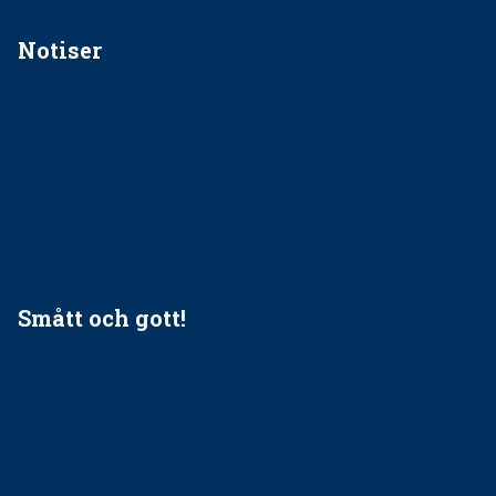
Notiser
Förslag kan slopa 50-kronorstandvården
Ingen våldsutsatt ska missas i vård, tandvård och
socialtjänst
34 200 unga har valt Frisktandvård i Västra Götaland
Folktandvården VGR och Stockholm upphandlar nytt
tandvårdssystem
Smått och gott!
Maria fick chansen att fördjupa sig – nu är hon unik i
Sverige
Praktikertjänsts vd Carina Olson en av näringslivets
mäktigaste kvinnor
Folktandvården VGR kraftsamlar om vitt snus