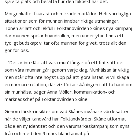
själv ta plats och berätta hur den faktiskt har det.
Morgonkaffe, fikarast och mikrade matlådor. Helt vardagliga
situationer som för munnen innebär riktiga utmaningar.
Tonen är lätt och lekfull i Folktandvården Skånes nya kampanj
där munnen spelar huvudrollen, men under ytan finns ett
tydligt budskap: vi tar ofta munnen för givet, trots allt den
gör för oss.
– ’Det är inte lätt att vara mun’ fångar på ett fint sätt det
som våra munnar går igenom varje dag. Munhälsan är viktig
men står ofta inte högst upp på att-göra-listan. Vi vill skapa
en närmare relation, där vi stöttar skåningen i att ta hand om
sin munhälsa, säger Anna Möller, kommunikation- och
marknadschef på Folktandvården Skåne.
Genom färska insikter om vad Skånes invånare värdesätter
när de väljer tandvård har Folktandvården Skåne utformat
både en ny identitet och den varumärkeskampanj som syns
från och med den 9 mars bland annat på