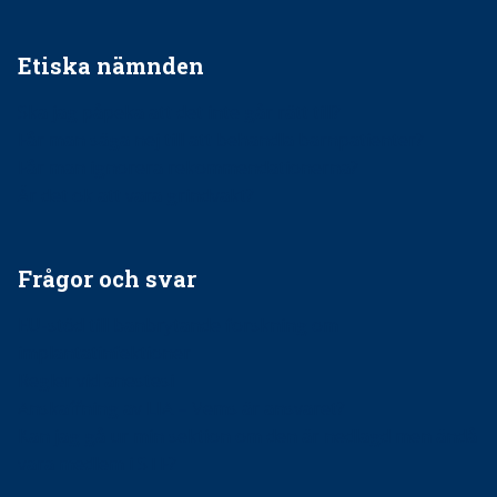
Etiska nämnden
Ska jag påpeka att det inte går rätt till?
Får man säga nej till att behandla barnpatienter?
Får man ignorera rekommendationerna?
Är det ok att vara grindvakt?
Frågor och svar
EU-stöd till banbrytande forskning om
implantatinfektioner
Regler vid anestesi
Anskaffning av LIA – Vems är ansvaret?
Kan jag gå ur min sektion om den är nedlagd men ändå
vara medlem i STF?