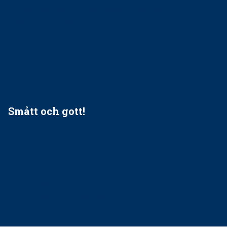
Förslag kan slopa 50-kronorstandvården
Ingen våldsutsatt ska missas i vård, tandvård och
socialtjänst
34 200 unga har valt Frisktandvård i Västra Götaland
Folktandvården VGR och Stockholm upphandlar nytt
tandvårdssystem
Smått och gott!
Maria fick chansen att fördjupa sig – nu är hon unik i
Sverige
Praktikertjänsts vd Carina Olson en av näringslivets
mäktigaste kvinnor
Folktandvården VGR kraftsamlar om vitt snus
Det är inte lätt att vara mun