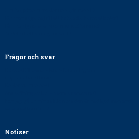
Ska jag påpeka att det inte går rätt till?
Får man säga nej till att behandla barnpatienter?
Får man ignorera rekommendationerna?
Är det ok att vara grindvakt?
Frågor och svar
EU-stöd till banbrytande forskning om
implantatinfektioner
Regler vid anestesi
Anskaffning av LIA – Vems är ansvaret?
Kan jag gå ur min sektion om den är nedlagd men ändå
vara medlem i STF?
Notiser