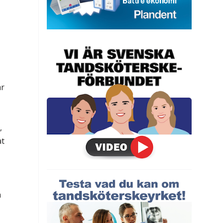
är
,
at
h