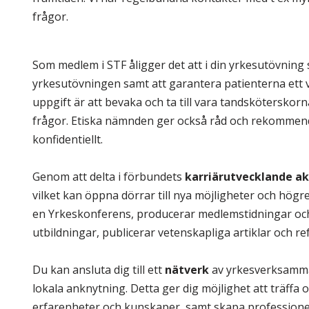
frågor.
.
Som medlem i STF åligger det att i din yrkesutövning 
yrkesutövningen samt att garantera patienterna ett
uppgift är att bevaka och ta till vara tandskötersko
frågor. Etiska nämnden ger också råd och rekommend
konfidentiellt.
.
Genom att delta i förbundets
karriärutvecklande ak
vilket kan öppna dörrar till nya möjligheter och högr
en Yrkeskonferens, producerar medlemstidningar och 
utbildningar, publicerar vetenskapliga artiklar och re
.
Du kan ansluta dig till ett
nätverk
av yrkesverksamma 
lokala anknytning. Detta ger dig möjlighet att träffa
erfarenheter och kunskaper, samt skapa professionell