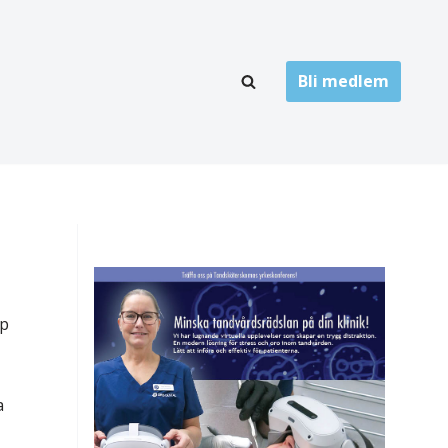
Bli medlem
LÄNKARKIV
oner
Folktandvård
Privat tandvård
Högskolor
onti
Landsting
ap
Övrigt
a
ch