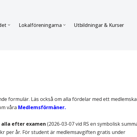
det
Lokalföreningarna
Utbildningar & Kurser
ÖRBUNDET
SEKTIONERNA
s verksamhet
Mer om förbundets sekti
Sektionen för Käkkirurgi
en
Sektionen för Ortodonti
egler
Parodontologi och Endod
ande formulär. Läs också om alla fördelar med ett medlemsk
om våra
Medlemsförmåner.
hetsberättelse
Sektionen för Pedodonti
 alla efter examen
(2026-03-07 vid RS en symbolisk summ
etspolicy
Sektionen för Protetik o
 kr per år. För student är medlemsavgiften gratis under
Bettfysiologi