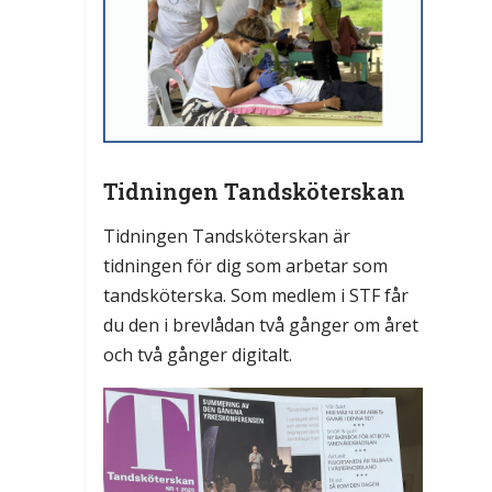
Ort
Tidningen Tandsköterskan
ra en särskild sektion
Tidningen Tandsköterskan är
ektion enligt nedanstående val
tidningen för dig som arbetar som
tandsköterska. Som medlem i STF får
du den i brevlådan två gånger om året
och två gånger digitalt.
Månad