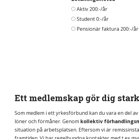
Aktiv 200:-/år
Student 0:-/år
Pensionär faktura 200:-/år
Ett medlemskap gör dig star
Som medlem i ett yrkesförbund kan du vara en del av 
löner och förmåner. Genom
kollektiv förhandling
situation på arbetsplatsen. Eftersom vi är remissinst
framtiden. Vi har regelbundna kontakter med t ex my