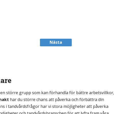
Tillbaka
Nästa
kare
en större grupp som kan förhandla för bättre arbetsvillkor
smakt
har du större chans att påverka och förbättra din
ans i tandvårdsfrågor har vi stora möjligheter att påverka
ndigheter och tandvårdsbranschen för att lyfta fram våra