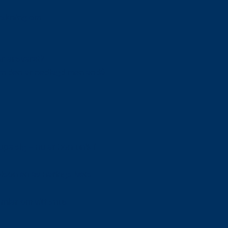
orskning om
är ansvaret?
om den är nedlagd men ändå
upa sig – nu är hon unik i
Olson en av näringslivets
mlar om vitt snus
n