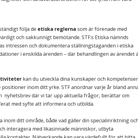
ständigt följa de
etiska reglerna
som är förenade med
 värdigt och sakkunnigt bemötande. STF:s Etiska nämnds
rnas intressen och dokumentera ställningstaganden i etiska
ationer i enskilda ärenden – där behandlingen av ärendet 
tiviteter
kan du utveckla dina kunskaper och kompetenser
e positioner inom ditt yrke. STF anordnar varje år bland ann
nyhetsbrev där vi tar upp aktuella frågor, berättar om
ferat med syfte att informera och utbilda.
inom ditt område, både vad gäller din specialinriktning oc
 och interagera med likasinnade människor, utbyta
a kontakter. Nätverkande kan vara värdefullt för att hitta