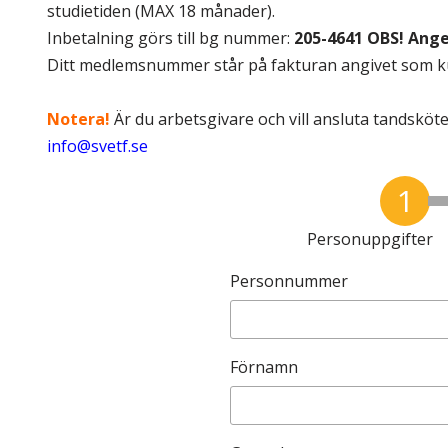
Skolinformatörer
Frågor 
studietiden (MAX 18 månader).
Inbetalning görs till bg nummer:
205-4641 OBS! Ang
Ansvarsområden
Kontakt
Ditt medlemsnummer står på fakturan angivet som
.
Tandvård mot Tobak
Annons
Notera!
Är du arbetsgivare och vill ansluta tandsköte
Sponsor
info@svetf.se
1
Personuppgifter
Personnummer
Förnamn