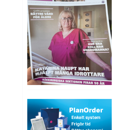
Skicka ansökan
,