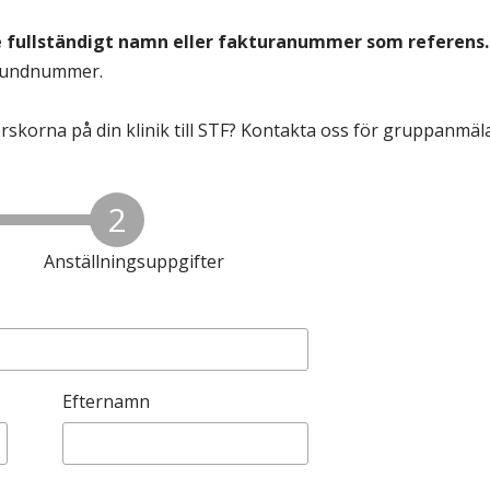
& Svar
Sektionen för OFM
e fullständigt namn eller fakturanummer som referens.
a förbundet
 kundnummer.
era
rskorna på din klinik till STF? Kontakta oss för gruppanmäl
er
2
Anställningsuppgifter
Arbetsplats
Efternamn
Adress