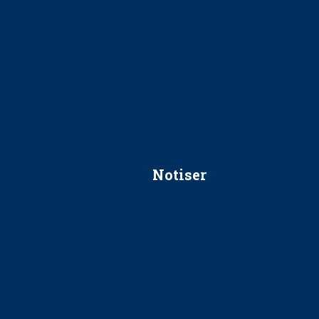
Ska jag påpeka att det inte går r
Får man säga nej till att beha
Får man ignorera rekommenda
Är det ok att vara grindvakt?
Notiser
Förslag kan slopa 50-kronors
Ingen våldsutsatt ska missas i 
socialtjänst
34 200 unga har valt Frisktand
Folktandvården VGR och Stock
tandvårdssystem