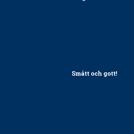
ätt till?
EU-stöd till banbrytande f
ndla barnpatienter?
implantatinfektioner
tionerna?
Regler vid anestesi
Anskaffning av LIA – Vems 
Kan jag gå ur min sektion 
vara medlem i STF?
Smått och gott!
tandvården
Maria fick chansen att fördj
vård, tandvård och
Sverige
Praktikertjänsts vd Carina 
vård i Västra Götaland
mäktigaste kvinnor
holm upphandlar nytt
Folktandvården VGR kraftsa
Det är inte lätt att vara mu