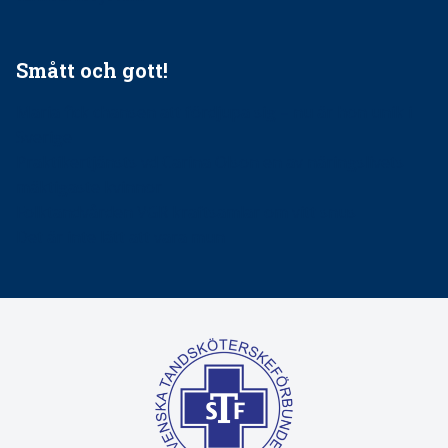
Smått och gott!
Maria fick chansen att fördjupa sig – nu är hon unik i
Sverige
Praktikertjänsts vd Carina Olson en av näringslivets
mäktigaste kvinnor
Folktandvården VGR kraftsamlar om vitt snus
Det är inte lätt att vara mun