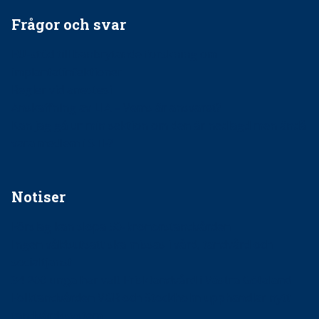
Frågor och svar
EU-stöd till banbrytande forskning om
implantatinfektioner
Regler vid anestesi
Anskaffning av LIA – Vems är ansvaret?
Kan jag gå ur min sektion om den är nedlagd men ändå
vara medlem i STF?
Notiser
Förslag kan slopa 50-kronorstandvården
Ingen våldsutsatt ska missas i vård, tandvård och
socialtjänst
34 200 unga har valt Frisktandvård i Västra Götaland
Folktandvården VGR och Stockholm upphandlar nytt
tandvårdssystem