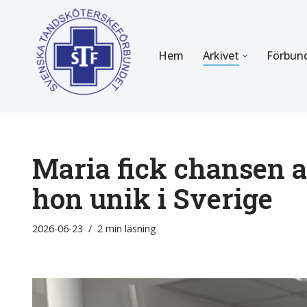
Hoppa
Hem
Arkivet
Förbun
till
innehåll
FÖR MEDLEMMAR
OM F
Almanackan
Om STF
Medlemserbjudanden
Stadgar
Maria fick chansen at
Certifiering
Styrels
hon unik i Sverige
Tidningen Tandsköterskan
Etiska r
2026-06-23
2 min läsning
Utbildning
Verksam
Kurser
Integrit