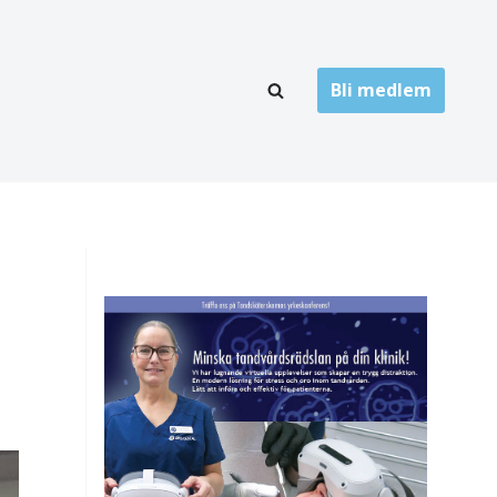
Bli medlem
LÄNKARKIV
oner
Folktandvård
Privat tandvård
Högskolor
onti
Landsting
Övrigt
ch