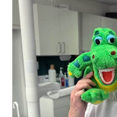
Skolinformatörer
Frågor 
Ansvarsområden
Kontakt
Tandvård mot Tobak
Annons
Sponsor