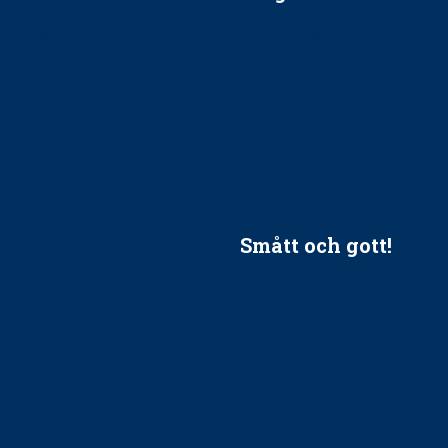
ätt till?
EU-stöd till banbrytande f
ndla barnpatienter?
implantatinfektioner
tionerna?
Regler vid anestesi
Anskaffning av LIA – Vems 
Kan jag gå ur min sektion 
vara medlem i STF?
Smått och gott!
tandvården
Maria fick chansen att fördj
vård, tandvård och
Sverige
Praktikertjänsts vd Carina 
vård i Västra Götaland
mäktigaste kvinnor
holm upphandlar nytt
Folktandvården VGR kraftsa
Det är inte lätt att vara mu