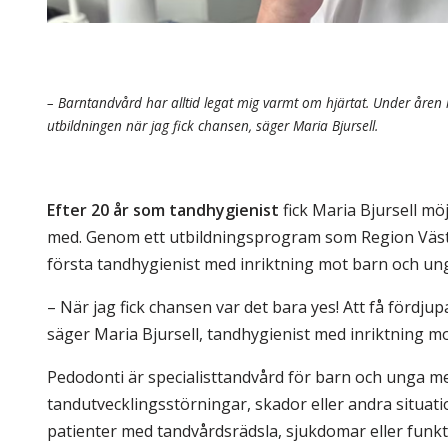
– Barntandvård har alltid legat mig varmt om hjärtat. Under åren 
utbildningen när jag fick chansen, säger Maria Bjursell.
Efter 20 år som tandhygienist
fick Maria Bjursell möj
med. Genom ett utbildningsprogram som Region Väste
första tandhygienist med inriktning mot barn och u
– När jag fick chansen var det bara yes! Att få fördjup
säger Maria Bjursell, tandhygienist med inriktning m
Pedodonti är specialisttandvård för barn och unga me
tandutvecklingsstörningar, skador eller andra situa
patienter med tandvårdsrädsla, sjukdomar eller fun