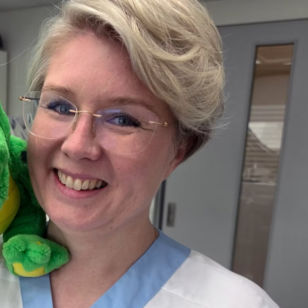
& Svar
Sektionen för OFM
a förbundet
era
er