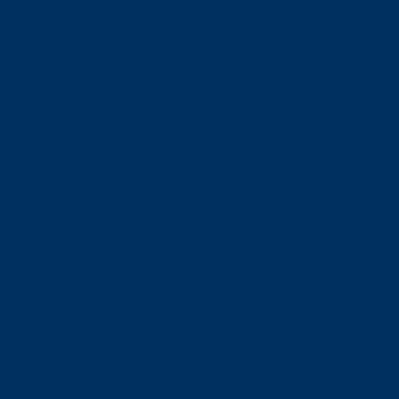
orskning om
är ansvaret?
om den är nedlagd men ändå
upa sig – nu är hon unik i
Olson en av näringslivets
mlar om vitt snus
n