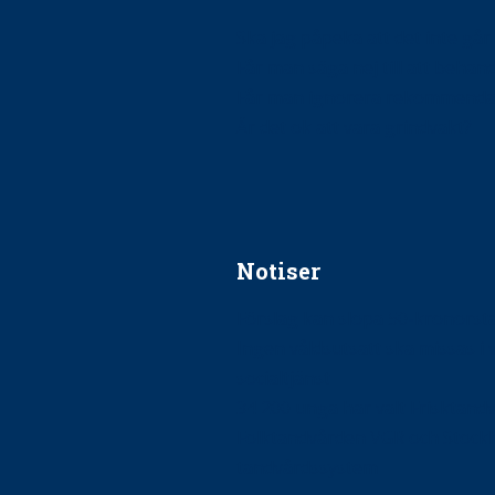
Ska jag påpeka att det inte går r
Får man säga nej till att beha
Får man ignorera rekommenda
Är det ok att vara grindvakt?
Notiser
Förslag kan slopa 50-kronors
Ingen våldsutsatt ska missas i 
socialtjänst
34 200 unga har valt Frisktand
Folktandvården VGR och Stock
tandvårdssystem