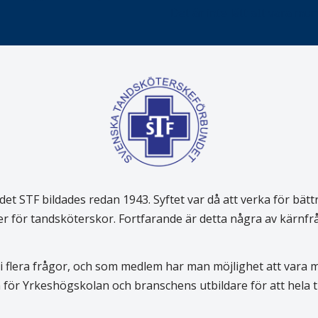
Det är inte lätt att vara mu
 STF bildades redan 1943. Syftet var då att verka för bätt
er för tandsköterskor. Fortfarande är detta några av kärnf
 flera frågor, och som medlem har man möjlighet att vara
för Yrkeshögskolan och branschens utbildare för att hela