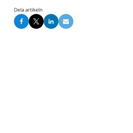
Skolinformatörer
Frågor 
Dela artikeln
Ansvarsområden
Kontakt
Tandvård mot Tobak
Annons
Sponsor