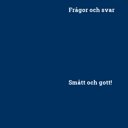
Frågor och svar
ätt till?
EU-stöd till banbrytande f
ndla barnpatienter?
implantatinfektioner
tionerna?
Regler vid anestesi
Anskaffning av LIA – Vems 
Kan jag gå ur min sektion 
vara medlem i STF?
Smått och gott!
tandvården
Maria fick chansen att fördj
vård, tandvård och
Sverige
Praktikertjänsts vd Carina 
vård i Västra Götaland
mäktigaste kvinnor
holm upphandlar nytt
Folktandvården VGR kraftsa