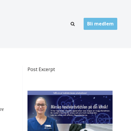
Bli medlem
LÄNKARKIV
oner
Folktandvård
Privat tandvård
Post Excerpt
Högskolor
onti
Landsting
Övrigt
tre
ch