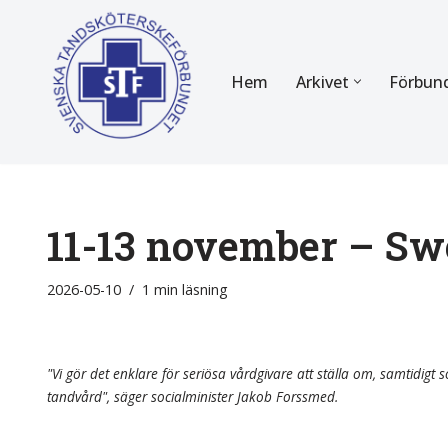
Hoppa
Hem
Arkivet
Förbun
till
innehåll
FÖR MEDLEMMAR
OM F
Almanackan
Om STF
Medlemserbjudanden
Stadgar
11-13 november – Sw
Certifiering
Styrels
2026-05-10
1 min läsning
Tidningen Tandsköterskan
Etiska r
Utbildning
Verksam
"Vi gör det enklare för seriösa vårdgivare att ställa om, samtidigt so
tandvård", säger socialminister Jakob Forssmed.
Kurser
Integrit