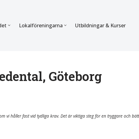
det
Lokalföreningarna
Utbildningar & Kurser
ÖRBUNDET
SEKTIONERNA
s verksamhet
Mer om förbundets sekti
Sektionen för Käkkirurgi
edental, Göteborg
en
Sektionen för Ortodonti
egler
Parodontologi och Endod
hetsberättelse
Sektionen för Pedodonti
m vi håller fast vid tydliga krav. Det är viktiga steg för en tryggare och bät
etspolicy
Sektionen för Protetik o
Bettfysiologi