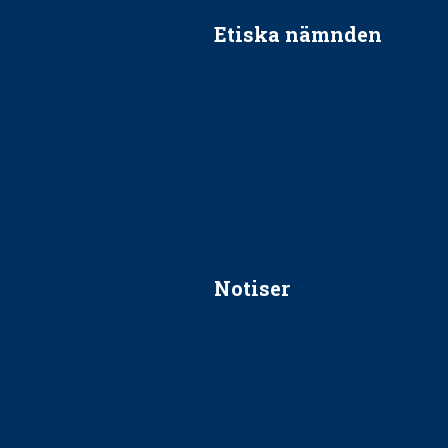
Etiska nämnden
Ska jag påpeka att det inte går r
Får man säga nej till att beha
Får man ignorera rekommenda
Är det ok att vara grindvakt?
Notiser
Förslag kan slopa 50-kronors
Ingen våldsutsatt ska missas i 
socialtjänst
34 200 unga har valt Frisktand
Folktandvården VGR och Stock