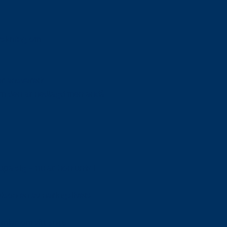
orskning om
är ansvaret?
om den är nedlagd men ändå
upa sig – nu är hon unik i
Olson en av näringslivets
mlar om vitt snus