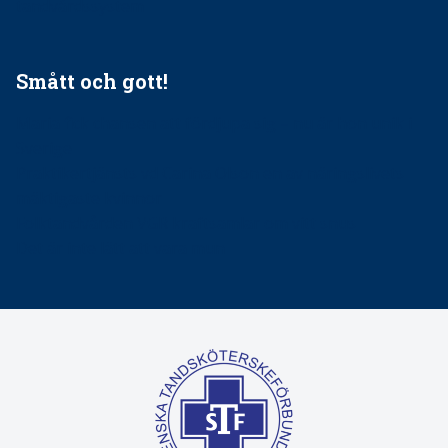
tandvårdssystem
Smått och gott!
Maria fick chansen att fördjupa sig – nu är hon unik i
Sverige
Praktikertjänsts vd Carina Olson en av näringslivets
mäktigaste kvinnor
Folktandvården VGR kraftsamlar om vitt snus
Det är inte lätt att vara mun