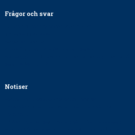
Frågor och svar
EU-stöd till banbrytande forskning om
implantatinfektioner
Regler vid anestesi
Anskaffning av LIA – Vems är ansvaret?
Kan jag gå ur min sektion om den är nedlagd men ändå
vara medlem i STF?
Notiser
Förslag kan slopa 50-kronorstandvården
Ingen våldsutsatt ska missas i vård, tandvård och
socialtjänst
34 200 unga har valt Frisktandvård i Västra Götaland
Folktandvården VGR och Stockholm upphandlar nytt