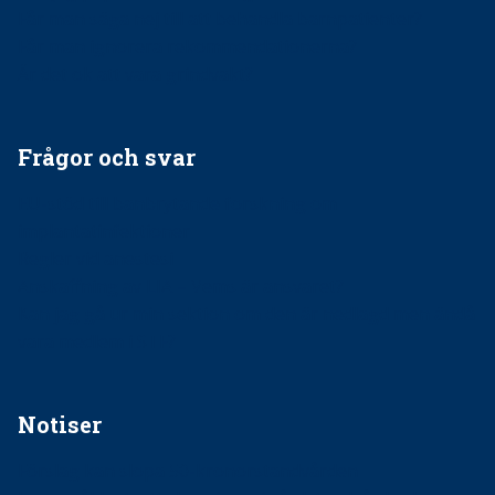
Får man säga nej till att behandla barnpatienter?
Får man ignorera rekommendationerna?
Är det ok att vara grindvakt?
Frågor och svar
EU-stöd till banbrytande forskning om
implantatinfektioner
Regler vid anestesi
Anskaffning av LIA – Vems är ansvaret?
Kan jag gå ur min sektion om den är nedlagd men ändå
vara medlem i STF?
Notiser
Förslag kan slopa 50-kronorstandvården