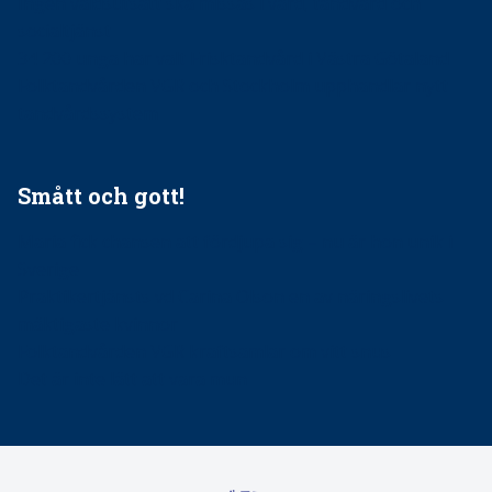
Ingen våldsutsatt ska missas i vård, tandvård och
socialtjänst
34 200 unga har valt Frisktandvård i Västra Götaland
Folktandvården VGR och Stockholm upphandlar nytt
tandvårdssystem
Smått och gott!
Maria fick chansen att fördjupa sig – nu är hon unik i
Sverige
Praktikertjänsts vd Carina Olson en av näringslivets
mäktigaste kvinnor
Folktandvården VGR kraftsamlar om vitt snus
Det är inte lätt att vara mun