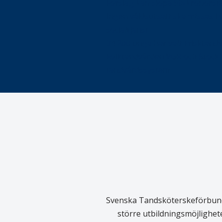
Förslag kan slopa 50-kronors
Ingen våldsutsatt ska missas i 
socialtjänst
34 200 unga har valt Frisktand
Folktandvården VGR och Stock
tandvårdssystem
Svenska Tandsköterskeförbundet
större utbildningsmöjlighet