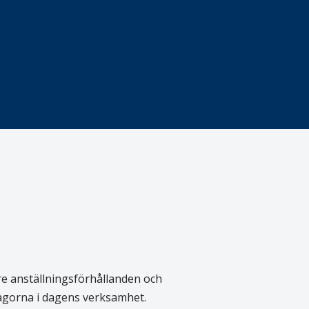
upa sig – nu är hon unik i
Olson en av näringslivets
mlar om vitt snus
n
re anställningsförhållanden och
rågorna i dagens verksamhet.