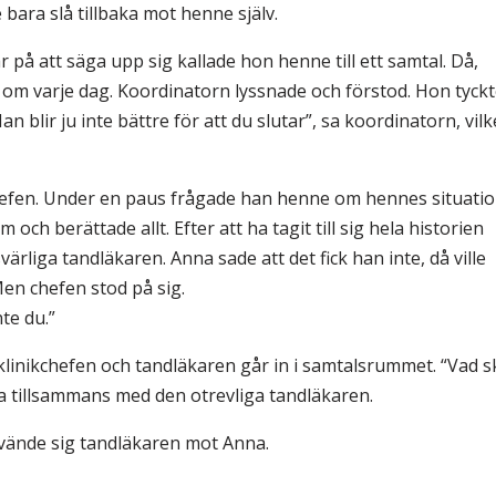
 bara slå tillbaka mot henne själv.
å att säga upp sig kallade hon henne till ett samtal. Då,
ed om varje dag. Koordinatorn lyssnade och förstod. Hon tyck
 blir ju inte bättre för att du slutar”, sa koordinatorn, vilk
hefen. Under en paus frågade han henne om hennes situatio
h berättade allt. Efter att ha tagit till sig hela historien
rliga tandläkaren. Anna sade att det fick han inte, då ville
Men chefen stod på sig.
te du.”
linikchefen och tandläkaren går in i samtalsrummet. “Vad s
 tillsammans med den otrevliga tandläkaren.
vände sig tandläkaren mot Anna.