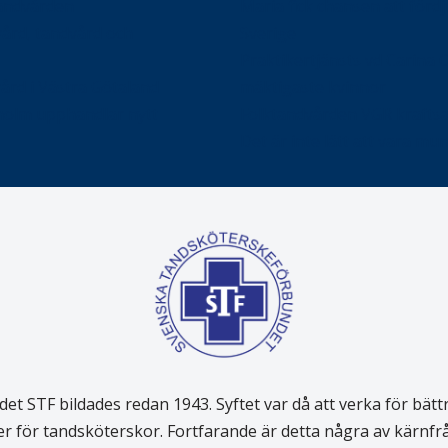
tandvården
Maria fick chansen att fördj
vård, tandvård och
Sverige
Praktikertjänsts vd Carina 
vård i Västra Götaland
mäktigaste kvinnor
holm upphandlar nytt
Folktandvården VGR kraftsa
Det är inte lätt att vara mu
 STF bildades redan 1943. Syftet var då att verka för bätt
er för tandsköterskor. Fortfarande är detta några av kärnf