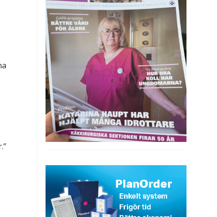
na
.”