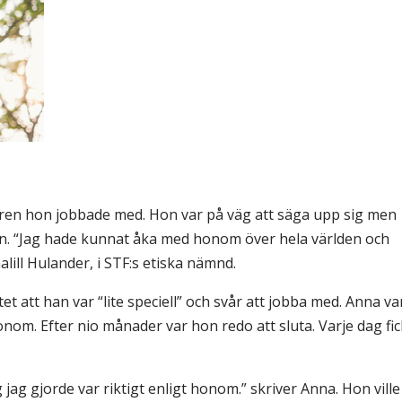
& Svar
Sektionen för OFM
a förbundet
era
er
aren hon jobbade med. Hon var på väg att säga upp sig men
 igen. “Jag hade kunnat åka med honom över hela världen och
nalill Hulander, i STF:s etiska nämnd.
t att han var “lite speciell” och svår att jobba med. Anna va
onom. Efter nio månader var hon redo att sluta. Varje dag fic
jag gjorde var riktigt enligt honom.” skriver Anna. Hon ville