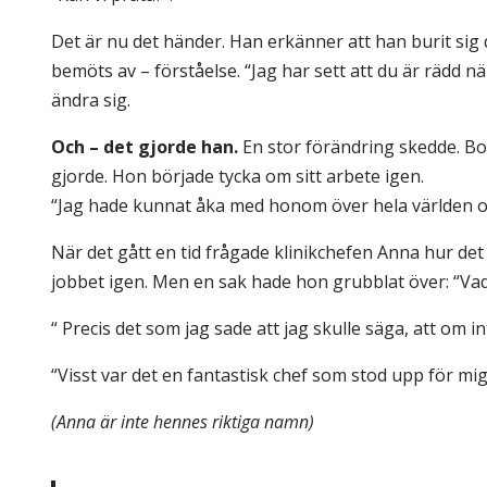
Det är nu det händer. Han erkänner att han burit sig 
bemöts av – förståelse. “Jag har sett att du är rädd n
ändra sig.
Och – det gjorde han.
En stor förändring skedde. Bor
gjorde. Hon började tycka om sitt arbete igen.
“Jag hade kunnat åka med honom över hela världen och 
När det gått en tid frågade klinikchefen Anna hur det g
jobbet igen. Men en sak hade hon grubblat över: “Vad
“ Precis det som jag sade att jag skulle säga, att om i
“Visst var det en fantastisk chef som stod upp för mig?
(Anna är inte hennes riktiga namn)