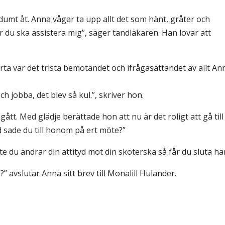
dumt åt. Anna vågar ta upp allt det som hänt, gråter och
är du ska assistera mig”, säger tandläkaren. Han lovar att
ta var det trista bemötandet och ifrågasättandet av allt An
jobba, det blev så kul.”, skriver hon.
ått. Med glädje berättade hon att nu är det roligt att gå till
 sade du till honom på ert möte?”
nte du ändrar din attityd mot din sköterska så får du sluta här
” avslutar Anna sitt brev till Monalill Hulander.