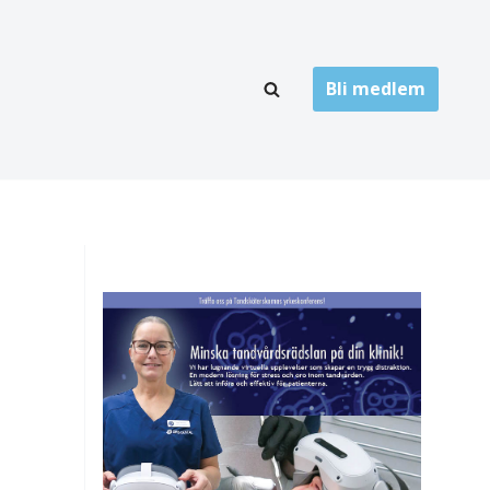
Bli medlem
LÄNKARKIV
oner
Folktandvård
Privat tandvård
Högskolor
onti
Landsting
Övrigt
ch