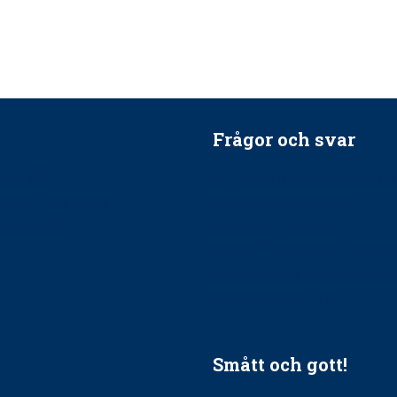
Frågor och svar
ätt till?
EU-stöd till banbrytande f
ndla barnpatienter?
implantatinfektioner
tionerna?
Regler vid anestesi
Anskaffning av LIA – Vems 
Kan jag gå ur min sektion 
vara medlem i STF?
Smått och gott!