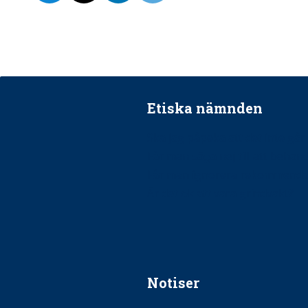
Etiska nämnden
Ska jag påpeka att det inte går r
Får man säga nej till att beha
Får man ignorera rekommenda
Är det ok att vara grindvakt?
Notiser