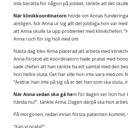
inte berätta för någon på jobbet, tänkte att det skulle
När klinikkoordinatorn
hörde om Annas funderingar p
äntligen, fick Anna ur sig allt det jobbiga hon var m
att Anna skulle ta upp problemet med klinikchefen. “Han
Anna i och för sig höll med om.
Nästa dag blev Anna placerad att arbeta med klinikc
Anna förstod att koordinatorn hade pratat med honom oc
sade chefen att han tänkte ha ett samtal med den besvä
hon hellre sluta. Det här ville hon inte vara med om. 
“Ändrar han inte på sig så är det han som ska sluta, in
När Anna sedan ska gå he
m för dagen ser hon hur k
hända nu?”, tänkte Anna. Dagen därpå ska hon arbeta
På morgonen, redan innan första patienten kommit, 
“Kan vi prata?”.