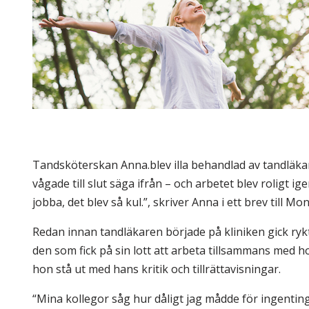
Skolinformatörer
Frågor 
Ansvarsområden
Kontakt
Tandvård mot Tobak
Annons
Sponsor
Tandsköterskan Anna.blev illa behandlad av tandläk
vågade till slut säga ifrån – och arbetet blev roligt
jobba, det blev så kul.”, skriver Anna i ett brev till Mo
Redan innan tandläkaren började på kliniken gick rykte
den som fick på sin lott att arbeta tillsammans med h
hon stå ut med hans kritik och tillrättavisningar.
“Mina kollegor såg hur dåligt jag mådde för ingenting 