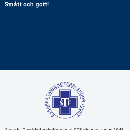
Smått och gott!
Maria fick chansen att fördjupa sig – nu är hon unik i
Sverige
Praktikertjänsts vd Carina Olson en av näringslivets
mäktigaste kvinnor
Folktandvården VGR kraftsamlar om vitt snus
Det är inte lätt att vara mun
Svenska Tandsköterskeförbundet STF bildades redan 1943.