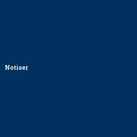
EU-stöd till banbrytande forskning om
implantatinfektioner
Regler vid anestesi
Anskaffning av LIA – Vems är ansvaret?
Kan jag gå ur min sektion om den är nedlagd men ändå
vara medlem i STF?
Notiser
Förslag kan slopa 50-kronorstandvården
Ingen våldsutsatt ska missas i vård, tandvård och
socialtjänst
34 200 unga har valt Frisktandvård i Västra Götaland
Folktandvården VGR och Stockholm upphandlar nytt
tandvårdssystem