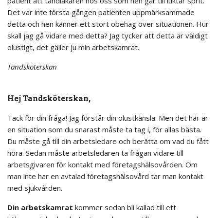
patient att tandläkaren hos oss som hen går till luktar sprit.
Det var inte första gången patienten uppmärksammade
detta och hen känner ett stort obehag över situationen. Hur
skall jag gå vidare med detta? Jag tycker att detta är väldigt
olustigt, det gäller ju min arbetskamrat.
Tandsköterskan
Hej Tandsköterskan,
Tack för din fråga! Jag förstår din olustkänsla. Men det här är
en situation som du snarast måste ta tag i, för allas bästa.
Du måste gå till din arbetsledare och berätta om vad du fått
höra. Sedan måste arbetsledaren ta frågan vidare till
arbetsgivaren för kontakt med företagshälsovården. Om
man inte har en avtalad företagshälsovård tar man kontakt
med sjukvården.
Din arbetskamrat
kommer sedan bli kallad till ett