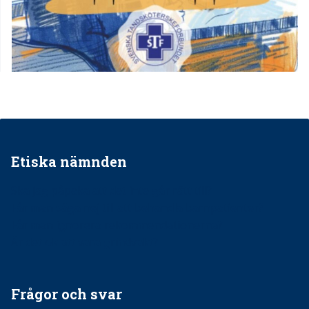
Etiska nämnden
Ska jag påpeka att det inte går rätt till?
Får man säga nej till att behandla barnpatienter?
Får man ignorera rekommendationerna?
Är det ok att vara grindvakt?
Frågor och svar