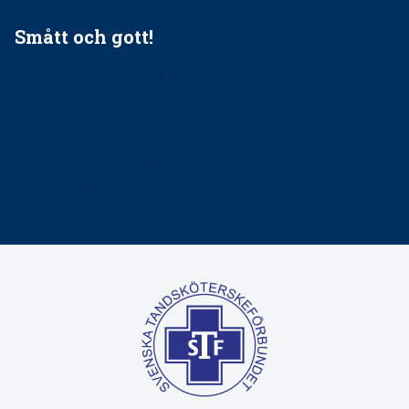
Smått och gott!
Maria fick chansen att fördjupa sig – nu är hon unik i
Sverige
Praktikertjänsts vd Carina Olson en av näringslivets
mäktigaste kvinnor
Folktandvården VGR kraftsamlar om vitt snus
Det är inte lätt att vara mun