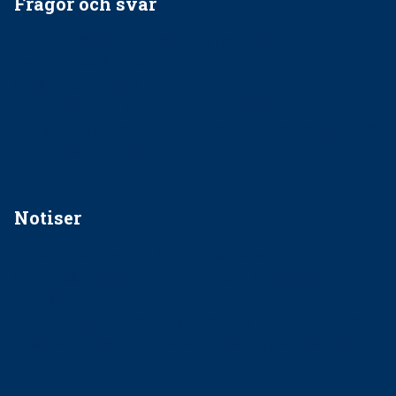
Frågor och svar
EU-stöd till banbrytande forskning om
implantatinfektioner
Regler vid anestesi
Anskaffning av LIA – Vems är ansvaret?
Kan jag gå ur min sektion om den är nedlagd men ändå
vara medlem i STF?
Notiser
Förslag kan slopa 50-kronorstandvården
Ingen våldsutsatt ska missas i vård, tandvård och
socialtjänst
34 200 unga har valt Frisktandvård i Västra Götaland
Folktandvården VGR och Stockholm upphandlar nytt
tandvårdssystem