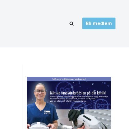
Bli medlem
LÄNKARKIV
oner
Folktandvård
Privat tandvård
Högskolor
onti
Landsting
Övrigt
ch