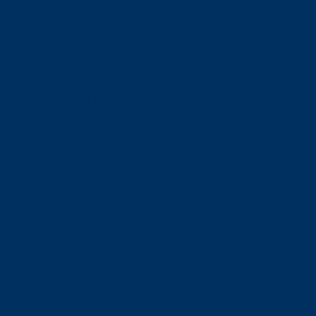
orskning om
är ansvaret?
om den är nedlagd men ändå
upa sig – nu är hon unik i
Olson en av näringslivets
mlar om vitt snus
n