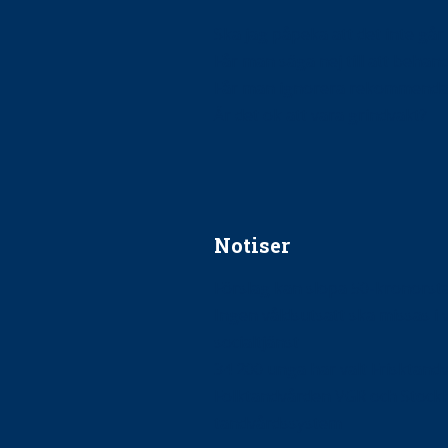
Ska jag påpeka att det inte går r
Får man säga nej till att beha
Får man ignorera rekommenda
Är det ok att vara grindvakt?
Notiser
Förslag kan slopa 50-kronors
Ingen våldsutsatt ska missas i 
socialtjänst
34 200 unga har valt Frisktand
Folktandvården VGR och Stock
tandvårdssystem