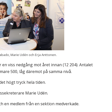
Sabado, Marie Udén och Erja Anttonen.
r en viss nedgång mot året innan (12 204). Antalet
ärmare 500, låg däremot på samma nivå.
t högt tryck hela tiden.
ndssekreterare Marie Udén.
och en medlem från en sektion medverkade.