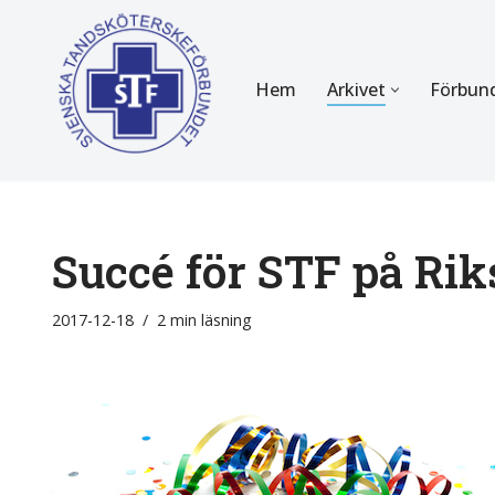
Hoppa
Hem
Arkivet
Förbun
till
innehåll
FÖR MEDLEMMAR
OM F
Almanackan
Om STF
Medlemserbjudanden
Stadgar
Succé för STF på Ri
Certifiering
Styrels
2017-12-18
2 min läsning
Tidningen Tandsköterskan
Etiska r
Utbildning
Verksam
Kurser
Integrit