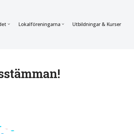
det
Lokalföreningarna
Utbildningar & Kurser
ÖRBUNDET
SEKTIONERNA
s verksamhet
Mer om förbundets sekti
Sektionen för Käkkirurgi
ksstämman!
en
Sektionen för Ortodonti
egler
Parodontologi och Endod
hetsberättelse
Sektionen för Pedodonti
etspolicy
Sektionen för Protetik o
Bettfysiologi