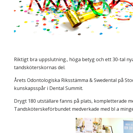
Skolinformatörer
Frågor 
Ansvarsområden
Kontakt
Tandvård mot Tobak
Annons
Sponsor
Riktigt bra uppslutning., höga betyg och ett 30-tal
tandsköterskornas del.
Årets Odontologiska Riksstämma & Swedental på Sto
kunskapsspår i Dental Summit.
Drygt 180 utställare fanns på plats, kompletterade m
Tandsköterskeförbundet medverkade med bl a mingel