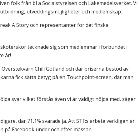
ven folk från bl a Socialstyrelsen och Läkemedelsverket. Vi
utbildning, utvecklingsmöjligheter och medlemskap.
reak A Story och representanter för det finska
andsköterskor tecknade sig som medlemmar i förbundet i
e år!
v Överstekvarn Chili Gotland och där priserna bestod av
sökarna fick sätta betyg på en Touchpoint-screen, där man
öjda svar vilket förstås även vi är väldigt nöjda med, säger
digare, där 71,1% svarade ja. Att STF:s arbete verkligen är
in på Facebook under och efter mässan.