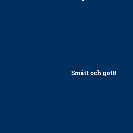
ätt till?
EU-stöd till banbrytande f
ndla barnpatienter?
implantatinfektioner
tionerna?
Regler vid anestesi
Anskaffning av LIA – Vems 
Kan jag gå ur min sektion 
vara medlem i STF?
Smått och gott!
tandvården
Maria fick chansen att fördj
vård, tandvård och
Sverige
Praktikertjänsts vd Carina 
vård i Västra Götaland
mäktigaste kvinnor
holm upphandlar nytt
Folktandvården VGR kraftsa
Det är inte lätt att vara mu