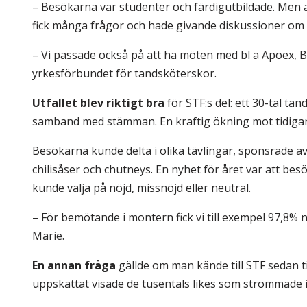
– Besökarna var studenter och färdigutbildade. Men ä
fick många frågor och hade givande diskussioner om 
– Vi passade också på att ha möten med bl a Apoex, B
yrkesförbundet för tandsköterskor.
Utfallet blev riktigt bra
för STF:s del: ett 30-tal t
samband med stämman. En kraftig ökning mot tidigar
Besökarna kunde delta i olika tävlingar, sponsrade a
chilisåser och chutneys. En nyhet för året var att be
kunde välja på nöjd, missnöjd eller neutral.
– För bemötande i montern fick vi till exempel 97,8% n
Marie.
En annan fråga
gällde om man kände till STF sedan ti
uppskattat visade de tusentals likes som strömmade 