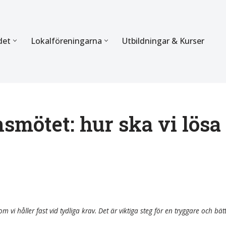
det
Lokalföreningarna
Utbildningar & Kurser
ÖRBUNDET
SEKTIONERNA
s verksamhet
Mer om förbundets sekti
Sektionen för Käkkirurgi
smötet: hur ska vi lösa
en
Sektionen för Ortodonti
egler
Parodontologi och Endod
hetsberättelse
Sektionen för Pedodonti
etspolicy
Sektionen för Protetik o
m vi håller fast vid tydliga krav. Det är viktiga steg för en tryggare och bät
Bettfysiologi