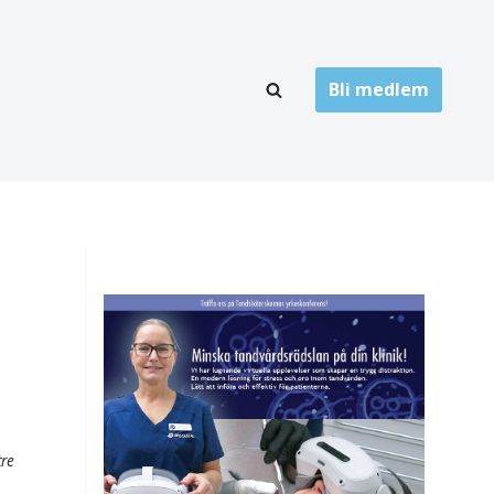
Bli medlem
LÄNKARKIV
oner
Folktandvård
Privat tandvård
Högskolor
onti
Landsting
Övrigt
ch
tre