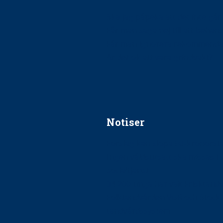
Ska jag påpeka att det inte går r
Får man säga nej till att beha
Får man ignorera rekommenda
Är det ok att vara grindvakt?
Notiser
Förslag kan slopa 50-kronors
Ingen våldsutsatt ska missas i 
socialtjänst
34 200 unga har valt Frisktand
Folktandvården VGR och Stock
tandvårdssystem