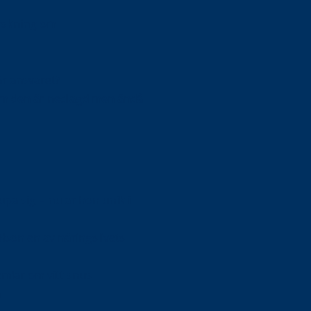
orskning om
är ansvaret?
om den är nedlagd men ändå
upa sig – nu är hon unik i
Olson en av näringslivets
mlar om vitt snus
n