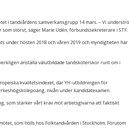
& Svar
Sektionen för OFM
a förbundet
ötet i tandvårdens samverkansgrupp 14 mars. – Vi understr
era
är som störst, säger Marie Udén, förbundssekreterare i STF.
er
jats under hösten 2018 och våren 2019 och myndigheten har
erkligen anställa välutbildade tandsköterskor runt om i
opeiska kvalitetsindexet, där YH-utbildningen för
 yrkeshögskolepoäng, nivån under kandidatexamen.
ing, som stärker vårt krav mot arbetsgivarna att faktiskt
tet, som hölls hos Folktandvården i Stockholm. Förutom