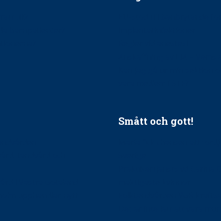
ätt till?
EU-stöd till banbrytande f
ndla barnpatienter?
implantatinfektioner
tionerna?
Regler vid anestesi
Anskaffning av LIA – Vems 
Kan jag gå ur min sektion 
vara medlem i STF?
Smått och gott!
tandvården
Maria fick chansen att fördj
vård, tandvård och
Sverige
Praktikertjänsts vd Carina 
vård i Västra Götaland
mäktigaste kvinnor
holm upphandlar nytt
Folktandvården VGR kraftsa
Det är inte lätt att vara mu