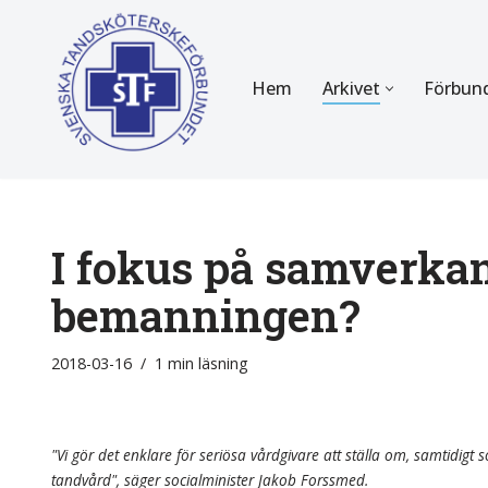
Hoppa
Hem
Arkivet
Förbun
till
innehåll
FÖR MEDLEMMAR
OM F
Almanackan
Om STF
Medlemserbjudanden
Stadgar
I fokus på samverkan
Certifiering
Styrels
bemanningen?
Tidningen Tandsköterskan
Etiska r
2018-03-16
1 min läsning
Utbildning
Verksam
Kurser
Integrit
"Vi gör det enklare för seriösa vårdgivare att ställa om, samtidigt so
tandvård", säger socialminister Jakob Forssmed.