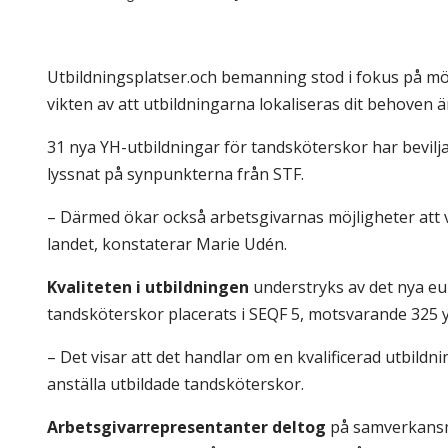
Skolinformatörer
Frågor 
Ansvarsområden
Kontakt
Utbildningsplatser.och bemanning stod i fokus på m
Tandvård mot Tobak
Annons
vikten av att utbildningarna lokaliseras dit behoven 
Sponsor
31 nya YH-utbildningar för tandsköterskor har bevil
lyssnat på synpunkterna från STF.
– Därmed ökar också arbetsgivarnas möjligheter att v
landet, konstaterar Marie Udén.
Kvaliteten i utbildningen
understryks av det nya eur
tandsköterskor placerats i SEQF 5, motsvarande 325
– Det visar att det handlar om en kvalificerad utbildn
anställa utbildade tandsköterskor.
Arbetsgivarrepresentanter deltog
på samverkansmö