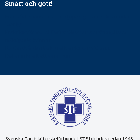
Smått och gott!
Maria fick chansen att fördjupa sig – nu är hon unik i
Sverige
Praktikertjänsts vd Carina Olson en av näringslivets
mäktigaste kvinnor
Folktandvården VGR kraftsamlar om vitt snus
Det är inte lätt att vara mun
Svenska Tandsköterskeförbundet STF bildades redan 1943.