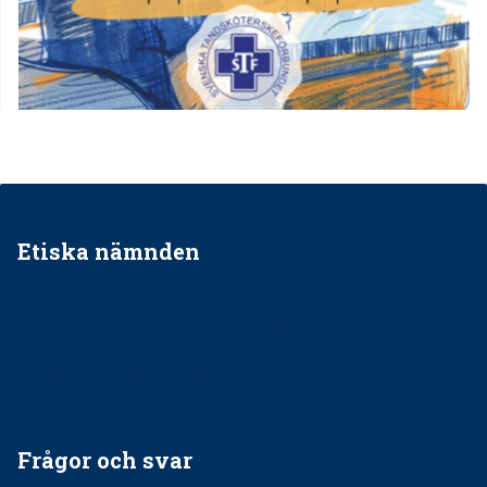
Etiska nämnden
Ska jag påpeka att det inte går rätt till?
Får man säga nej till att behandla barnpatienter?
Får man ignorera rekommendationerna?
Är det ok att vara grindvakt?
Frågor och svar