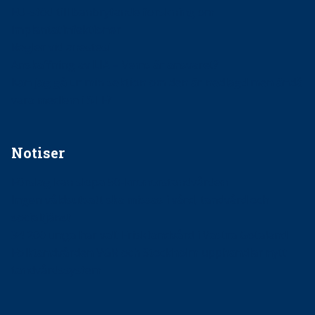
EU-stöd till banbrytande forskning om
implantatinfektioner
Regler vid anestesi
Anskaffning av LIA – Vems är ansvaret?
Kan jag gå ur min sektion om den är nedlagd men ändå
vara medlem i STF?
Notiser
Förslag kan slopa 50-kronorstandvården
Ingen våldsutsatt ska missas i vård, tandvård och
socialtjänst
34 200 unga har valt Frisktandvård i Västra Götaland
Folktandvården VGR och Stockholm upphandlar nytt
tandvårdssystem