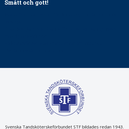
Smått och gott!
Maria fick chansen att fördjupa sig – nu är hon unik i
Sverige
Praktikertjänsts vd Carina Olson en av näringslivets
mäktigaste kvinnor
Folktandvården VGR kraftsamlar om vitt snus
Det är inte lätt att vara mun
Svenska Tandsköterskeförbundet STF bildades redan 1943.