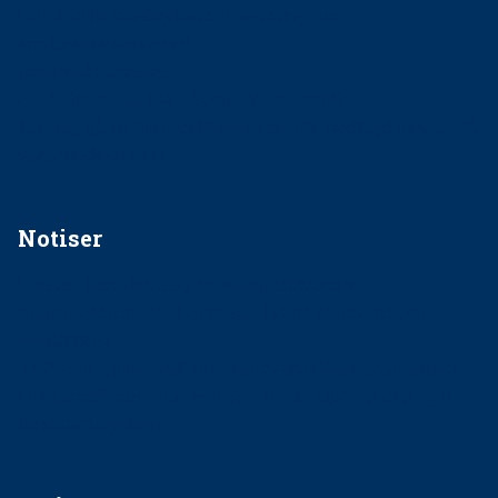
EU-stöd till banbrytande forskning om
implantatinfektioner
Regler vid anestesi
Anskaffning av LIA – Vems är ansvaret?
Kan jag gå ur min sektion om den är nedlagd men ändå
vara medlem i STF?
Notiser
Förslag kan slopa 50-kronorstandvården
Ingen våldsutsatt ska missas i vård, tandvård och
socialtjänst
34 200 unga har valt Frisktandvård i Västra Götaland
Folktandvården VGR och Stockholm upphandlar nytt
tandvårdssystem