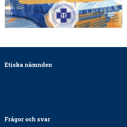
Etiska nämnden
Ska jag påpeka att det inte går rätt till?
Får man säga nej till att behandla barnpatienter?
Får man ignorera rekommendationerna?
Är det ok att vara grindvakt?
Frågor och svar