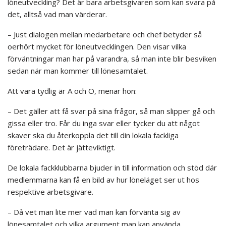
löneutveckling? Det är bara arbetsgivaren som kan svara på
det, alltså vad man värderar.
– Just dialogen mellan medarbetare och chef betyder så
oerhört mycket för löneutvecklingen. Den visar vilka
förväntningar man har på varandra, så man inte blir besviken
sedan när man kommer till lönesamtalet.
Att vara tydlig är A och O, menar hon:
– Det gäller att få svar på sina frågor, så man slipper gå och
gissa eller tro. Får du inga svar eller tycker du att något
skaver ska du återkoppla det till din lokala fackliga
företrädare. Det är jätteviktigt.
De lokala fackklubbarna bjuder in till information och stöd där
medlemmarna kan få en bild av hur löneläget ser ut hos
respektive arbetsgivare.
– Då vet man lite mer vad man kan förvänta sig av
lönesamtalet och vilka argument man kan använda.