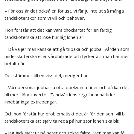
– För oss är det också en förlust, vi får ju inte ut så många
tandsköterskor som vi vill och behöver.
Hon förstår att det kan vara chockartat för en färdig
tandsköterska att inse hur låg lönen är.
– Då väljer man kanske att gå tillbaka och jobba i vården som
undersköterska eller vårdbiträde och tycker att man har mer
betalt där.
Det stämmer till en viss del, medger hon:
– Vårdpersonal jobbar ju ofta obekväma tider och då kan det
bli mer i lönekuvertet. Tandvårdens regelbundna tider
innebär inga extrapengar.
Och hon förstår hur problematiskt det är för den som vill bli
tandsköterska att själv ta reda på hur stor lönen ska bli:
– Jag gick själv ut på nätet och sökte fakta. Men man kan få