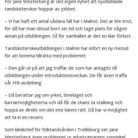
För Jane Westerberg är det ingen nyhet att nyutbildade
tandsköterskor hoppar av jobbet.
– Vi har haft ett antal sådana fall här i Malmö. Det är lite trist,
för då har man slösat bort sin tid och tagit plats för någon
annan på utbildningen. Så för samhället är det en klar förlust.
Tandsköterskeutbildningen i Malmö har infört en ny metod
för att komma tillrätta med problemet.
– Den går ut på att jag träffar de som har antagits till
utbildningen under introduktionsveckan. De får även träffa
vår HR-avdelning.
– Då berättar jag om yrket, löneläget och
karriärmöjligheterna och då får de chans ta ställning och
hoppa av direkt om det inte känns rätt. Då har vi möjlighet
att ta in en reserv.
Som klinikchef för folktandvården i Trelleborg ser Jane
Westerberg även problemet ur arbetsgivarens synvinkel.