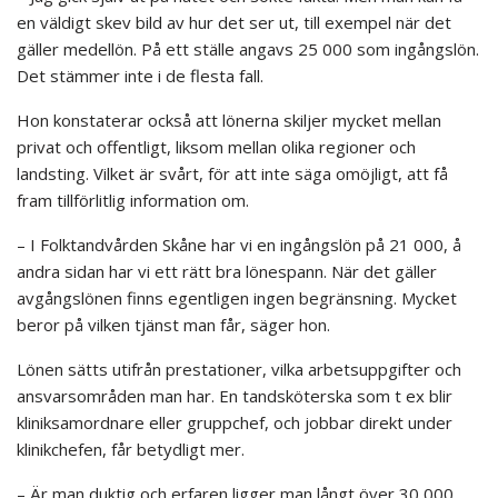
en väldigt skev bild av hur det ser ut, till exempel när det
gäller medellön. På ett ställe angavs 25 000 som ingångslön.
Det stämmer inte i de flesta fall.
Hon konstaterar också att lönerna skiljer mycket mellan
privat och offentligt, liksom mellan olika regioner och
landsting. Vilket är svårt, för att inte säga omöjligt, att få
fram tillförlitlig information om.
– I Folktandvården Skåne har vi en ingångslön på 21 000, å
andra sidan har vi ett rätt bra lönespann. När det gäller
avgångslönen finns egentligen ingen begränsning. Mycket
beror på vilken tjänst man får, säger hon.
Lönen sätts utifrån prestationer, vilka arbetsuppgifter och
ansvarsområden man har. En tandsköterska som t ex blir
kliniksamordnare eller gruppchef, och jobbar direkt under
klinikchefen, får betydligt mer.
– Är man duktig och erfaren ligger man långt över 30 000,