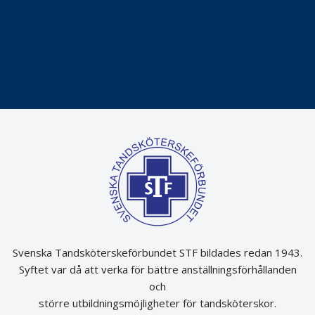
Praktikertjänsts vd Carina Olson en av näringslivets
mäktigaste kvinnor
Folktandvården VGR kraftsamlar om vitt snus
Det är inte lätt att vara mun
Svenska Tandsköterskeförbundet STF bildades redan 1943.
Syftet var då att verka för bättre anställningsförhållanden
och
större utbildningsmöjligheter för tandsköterskor.