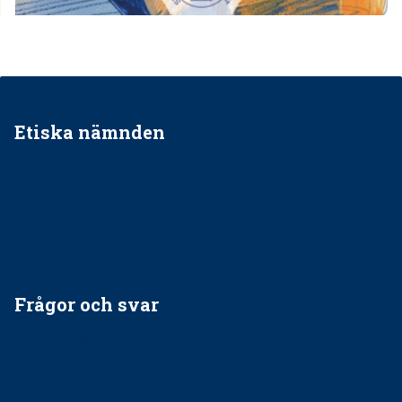
Etiska nämnden
Ska jag påpeka att det inte går rätt till?
Får man säga nej till att behandla barnpatienter?
Får man ignorera rekommendationerna?
Är det ok att vara grindvakt?
Frågor och svar
EU-stöd till banbrytande forskning om
implantatinfektioner
Regler vid anestesi