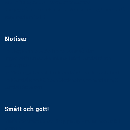
Anskaffning av LIA – Vems är ansvaret?
Kan jag gå ur min sektion om den är nedlagd men ändå
vara medlem i STF?
Notiser
Förslag kan slopa 50-kronorstandvården
Ingen våldsutsatt ska missas i vård, tandvård och
socialtjänst
34 200 unga har valt Frisktandvård i Västra Götaland
Folktandvården VGR och Stockholm upphandlar nytt
tandvårdssystem
Smått och gott!
Maria fick chansen att fördjupa sig – nu är hon unik i
Sverige