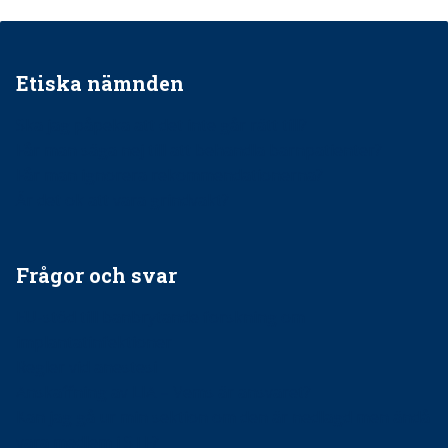
Etiska nämnden
Ska jag påpeka att det inte går rätt till?
Får man säga nej till att behandla barnpatienter?
Får man ignorera rekommendationerna?
Är det ok att vara grindvakt?
Frågor och svar
EU-stöd till banbrytande forskning om
implantatinfektioner
Regler vid anestesi
Anskaffning av LIA – Vems är ansvaret?
Kan jag gå ur min sektion om den är nedlagd men ändå
vara medlem i STF?