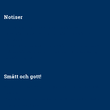
Notiser
Förslag kan slopa 50-kronorstandvården
Ingen våldsutsatt ska missas i vård, tandvård och
socialtjänst
34 200 unga har valt Frisktandvård i Västra Götaland
Folktandvården VGR och Stockholm upphandlar nytt
tandvårdssystem
Smått och gott!
Maria fick chansen att fördjupa sig – nu är hon unik i
Sverige
Praktikertjänsts vd Carina Olson en av näringslivets
mäktigaste kvinnor