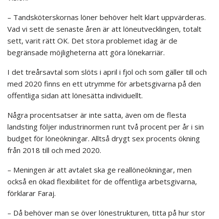
– Tandsköterskornas löner behöver helt klart uppvärderas.
Vad vi sett de senaste åren är att löneutvecklingen, totalt
sett, varit rätt OK. Det stora problemet idag är de
begränsade möjligheterna att göra lönekarriär.
I det treårsavtal som slöts i april i fjol och som gäller till och
med 2020 finns en ett utrymme för arbetsgivarna på den
offentliga sidan att lönesätta individuellt.
Några procentsatser är inte satta, även om de flesta
landsting följer industrinormen runt två procent per år i sin
budget för löneökningar. Alltså drygt sex procents ökning
från 2018 till och med 2020.
– Meningen är att avtalet ska ge reallöneökningar, men
också en ökad flexibilitet för de offentliga arbetsgivarna,
förklarar Faraj.
– Då behöver man se över lönestrukturen, titta på hur stor