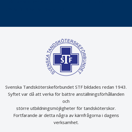
Folktandvården VGR kraftsamlar om vitt snus
Det är inte lätt att vara mun
Svenska Tandsköterskeförbundet STF bildades redan 1943.
Syftet var då att verka för bättre anställningsförhållanden
och
större utbildningsmöjligheter för tandsköterskor.
Fortfarande är detta några av kärnfrågorna i dagens
verksamhet.