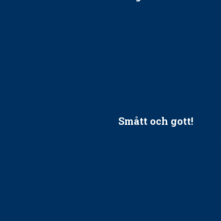
ätt till?
EU-stöd till banbrytande f
ndla barnpatienter?
implantatinfektioner
tionerna?
Regler vid anestesi
Anskaffning av LIA – Vems 
Kan jag gå ur min sektion 
vara medlem i STF?
Smått och gott!
tandvården
Maria fick chansen att fördj
vård, tandvård och
Sverige
Praktikertjänsts vd Carina 
vård i Västra Götaland
mäktigaste kvinnor
holm upphandlar nytt
Folktandvården VGR kraftsa
Det är inte lätt att vara mu