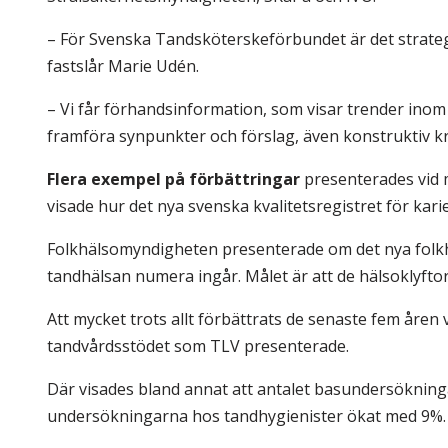
– För Svenska Tandsköterskeförbundet är det strateg
fastslår Marie Udén.
– Vi får förhandsinformation, som visar trender inom ta
framföra synpunkter och förslag, även konstruktiv kri
Flera exempel på förbättringar
presenterades vid 
visade hur det nya svenska kvalitetsregistret för kar
Folkhälsomyndigheten presenterade om det nya folkhä
tandhälsan numera ingår. Målet är att de hälsoklyfto
Att mycket trots allt förbättrats de senaste fem åren v
tandvårdsstödet som TLV presenterade.
Där visades bland annat att antalet basundersöknin
undersökningarna hos tandhygienister ökat med 9%.