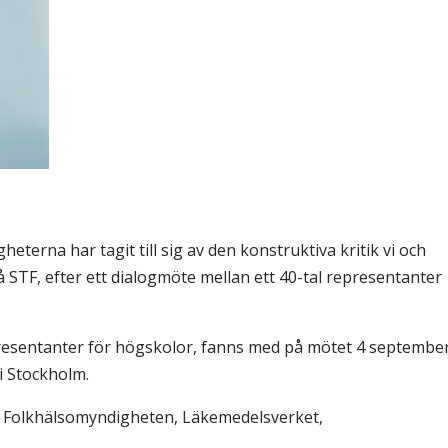
& Svar
Sektionen för OFM
a förbundet
era
er
terna har tagit till sig av den konstruktiva kritik vi och
 STF, efter ett dialogmöte mellan ett 40-tal representanter
resentanter för högskolor, fanns med på mötet 4 septembe
i Stockholm.
, Folkhälsomyndigheten, Läkemedelsverket,