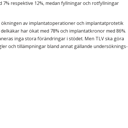
7% respektive 12%, medan fyllningar och rotfyllningar
a ökningen av implantatoperationer och implantatprotetik
 delkäkar har ökat med 78% och implantatkronor med 86%.
eras inga stora förändringar i stödet. Men TLV ska göra
regler och tillämpningar bland annat gällande undersöknings-