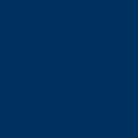
orskning om
är ansvaret?
om den är nedlagd men ändå
upa sig – nu är hon unik i
Olson en av näringslivets
mlar om vitt snus
n