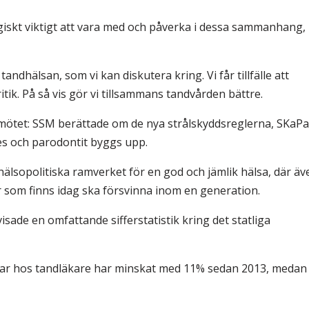
iskt viktigt att vara med och påverka i dessa sammanhang,
ndhälsan, som vi kan diskutera kring. Vi får tillfälle att
tik. På så vis gör vi tillsammans tandvården bättre.
mötet: SSM berättade om de nya strålskyddsreglerna, SKaPa
ies och parodontit byggs upp.
lsopolitiska ramverket för en god och jämlik hälsa, där äv
r som finns idag ska försvinna inom en generation.
isade en omfattande sifferstatistik kring det statliga
gar hos tandläkare har minskat med 11% sedan 2013, medan