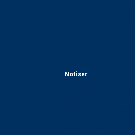
Ska jag påpeka att det inte går r
Får man säga nej till att beha
Får man ignorera rekommenda
Är det ok att vara grindvakt?
Notiser
Förslag kan slopa 50-kronors
Ingen våldsutsatt ska missas i 
socialtjänst
34 200 unga har valt Frisktand
Folktandvården VGR och Stock
tandvårdssystem