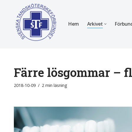
Hoppa
Hem
Arkivet
Förbun
till
innehåll
FÖR MEDLEMMAR
OM F
Almanackan
Om STF
Medlemserbjudanden
Stadgar
Färre lösgommar – fl
Certifiering
Styrels
2018-10-09
2 min läsning
Tidningen Tandsköterskan
Etiska r
Utbildning
Verksam
Kurser
Integrit