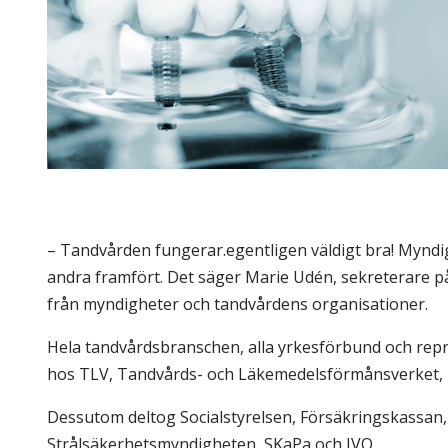
Skolinformatörer
Frågor 
Ansvarsområden
Kontakt
Tandvård mot Tobak
Annons
Sponsor
– Tandvården fungerar.egentligen väldigt bra! Myndighe
andra framfört. Det säger Marie Udén, sekreterare på
från myndigheter och tandvårdens organisationer.
Hela tandvårdsbranschen, alla yrkesförbund och rep
hos TLV, Tandvårds- och Läkemedelsförmånsverket, 
Dessutom deltog Socialstyrelsen, Försäkringskassan
Strålsäkerhetsmyndigheten, SKaPa och IVO.