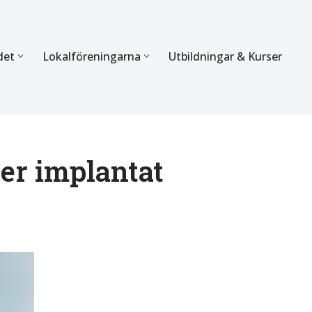
det
Lokalföreningarna
Utbildningar & Kurser
ÖRBUNDET
SEKTIONERNA
s verksamhet
Mer om förbundets sekti
Sektionen för Käkkirurgi
er implantat
en
Sektionen för Ortodonti
egler
Parodontologi och Endod
hetsberättelse
Sektionen för Pedodonti
etspolicy
Sektionen för Protetik o
Bettfysiologi