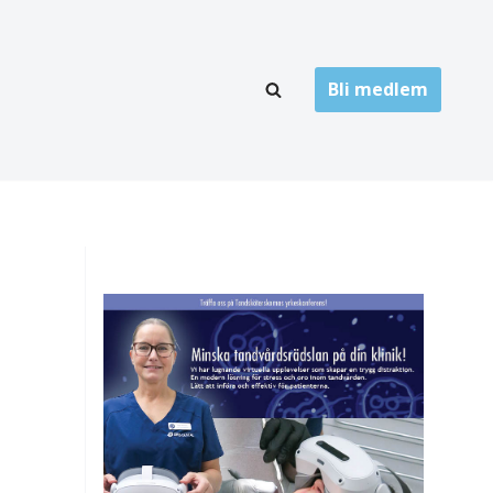
Bli medlem
LÄNKARKIV
oner
Folktandvård
Privat tandvård
Högskolor
onti
Landsting
Övrigt
ch