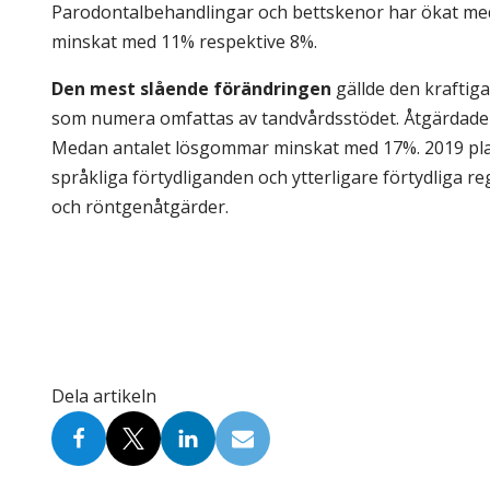
Parodontalbehandlingar och bettskenor har ökat med 
minskat med 11% respektive 8%.
Den mest slående förändringen
gällde den kraftig
som numera omfattas av tandvårdsstödet. Åtgärdade
Medan antalet lösgommar minskat med 17%. 2019 plan
språkliga förtydliganden och ytterligare förtydliga 
och röntgenåtgärder.
Dela artikeln