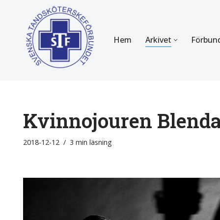
Hoppa
Hem
Arkivet
Förbun
till
innehåll
FÖR MEDLEMMAR
OM F
Almanackan
Om STF
Medlemserbjudanden
Stadgar
Kvinnojouren Blenda
Certifiering
Styrels
2018-12-12
3 min läsning
Tidningen Tandsköterskan
Etiska r
Utbildning
Verksam
Kurser
Integrit