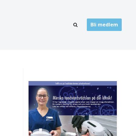
Bli medlem
LÄNKARKIV
oner
Folktandvård
Privat tandvård
Högskolor
onti
Landsting
Övrigt
ch