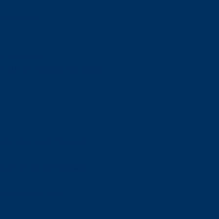
orskning om
är ansvaret?
om den är nedlagd men ändå
upa sig – nu är hon unik i
Olson en av näringslivets
mlar om vitt snus
n