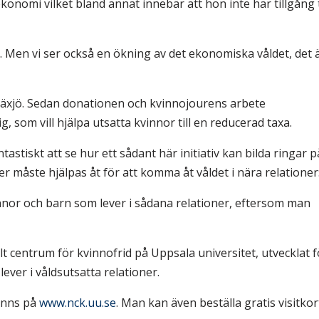
onomi vilket bland annat innebär att hon inte har tillgång t
ld. Men vi ser också en ökning av det ekonomiska våldet, det 
äxjö. Sedan donationen och kvinnojourens arbete
 som vill hjälpa utsatta kvinnor till en reducerad taxa.
tastiskt att se hur ett sådant här initiativ kan bilda ringar p
r måste hjälpas åt för att komma åt våldet i nära relationer
nnor och barn som lever i sådana relationer, eftersom man
centrum för kvinnofrid på Uppsala universitet, utvecklat f
ever i våldsutsatta relationer.
finns på
www.nck.uu.se
. Man kan även beställa gratis visitkor