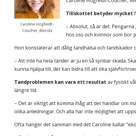
Caroline Högfeldt-Coucher, ve
Tillskottet betyder mycket
f
Caroline Högfeldt-
– Absolut, så är det. Pengarna
Coucher, Blenda
hos oss och kvinnor som bor p
Hon konstaterar att dålig tandhälsa och tandskador o
– Att inte ha hela tänder är ju en så synbar skada. Sk
kunna hjälpa till, det kan bidra till att öka självförtr
Tandproblemen kan vara ett resultat
av fysiskt v
längre tid.
– Det är viktigt att komma ihåg att det handlar om m
olika anledningar. Och alla har inte möjlighet att upp
Ofta hänger det samman med det Caroline kallar ”eko