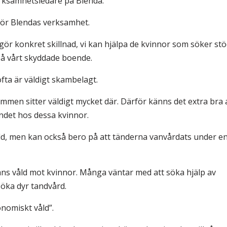
rksamhetsledare på Blenda.
ör Blendas verksamhet.
 gör konkret skillnad, vi kan hjälpa de kvinnor som söker st
å vårt skyddade boende.
fta är väldigt skambelagt.
ammen sitter väldigt mycket där. Därför känns det extra bra 
oendet hos dessa kvinnor.
åld, men kan också bero på att tänderna vanvårdats under e
äns våld mot kvinnor. Många väntar med att söka hjälp av
söka dyr tandvård.
nomiskt våld”.