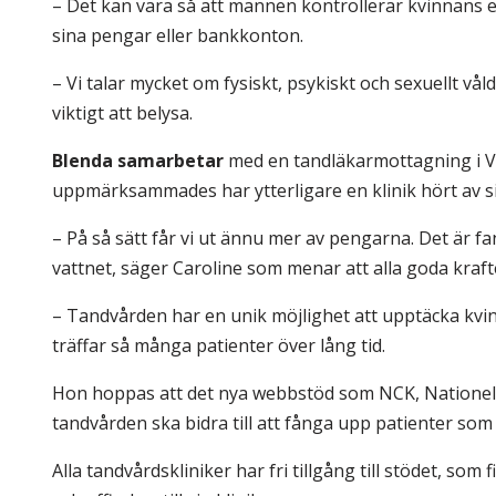
– Det kan vara så att mannen kontrollerar kvinnans ek
sina pengar eller bankkonton.
– Vi talar mycket om fysiskt, psykiskt och sexuellt vå
viktigt att belysa.
Blenda samarbetar
med en tandläkarmottagning i V
uppmärksammades har ytterligare en klinik hört av sig,
– På så sätt får vi ut ännu mer av pengarna. Det är fan
vattnet, säger Caroline som menar att alla goda krafte
– Tandvården har en unik möjlighet att upptäcka kvi
träffar så många patienter över lång tid.
Hon hoppas att det nya webbstöd som NCK, Nationellt 
tandvården ska bidra till att fånga upp patienter som l
Alla tandvårdskliniker har fri tillgång till stödet, som 