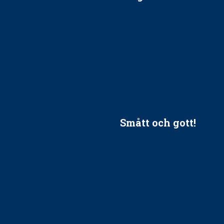
ätt till?
EU-stöd till banbrytande f
ndla barnpatienter?
implantatinfektioner
tionerna?
Regler vid anestesi
Anskaffning av LIA – Vems 
Kan jag gå ur min sektion 
vara medlem i STF?
Smått och gott!
tandvården
Maria fick chansen att fördj
vård, tandvård och
Sverige
Praktikertjänsts vd Carina 
vård i Västra Götaland
mäktigaste kvinnor
holm upphandlar nytt
Folktandvården VGR kraftsa
Det är inte lätt att vara mu