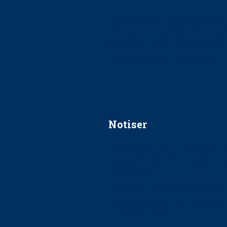
Ska jag påpeka att det inte går r
Får man säga nej till att beha
Får man ignorera rekommenda
Är det ok att vara grindvakt?
Notiser
Förslag kan slopa 50-kronors
Ingen våldsutsatt ska missas i 
socialtjänst
34 200 unga har valt Frisktand
Folktandvården VGR och Stock
tandvårdssystem