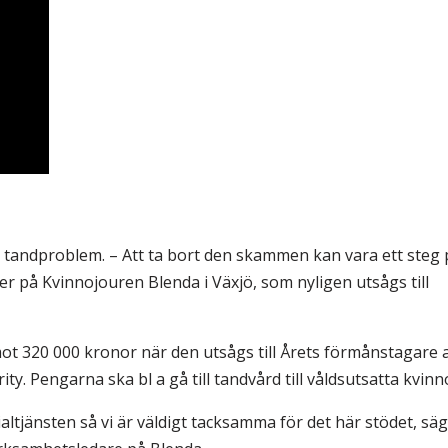
& Svar
Sektionen för OFM
a förbundet
era
er
ta tandproblem. – Att ta bort den skammen kan vara ett steg 
er på Kvinnojouren Blenda i Växjö, som nyligen utsågs till
ot 320 000 kronor när den utsågs till Årets förmånstagare 
ty. Pengarna ska bl a gå till tandvård till våldsutsatta kvinn
cialtjänsten så vi är väldigt tacksamma för det här stödet, sä