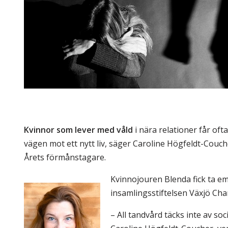
Skolinformatörer
Frågor 
Ansvarsområden
Kontakt
Tandvård mot Tobak
Annons
Sponsor
Kvinnor som lever med våld
i nära relationer får of
vägen mot ett nytt liv, säger Caroline Högfeldt-Couch
Årets förmånstagare.
Kvinnojouren Blenda fick ta em
insamlingsstiftelsen Växjö Chari
– All tandvård täcks inte av so