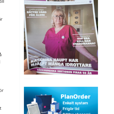
ill
är
å
:
ör
t