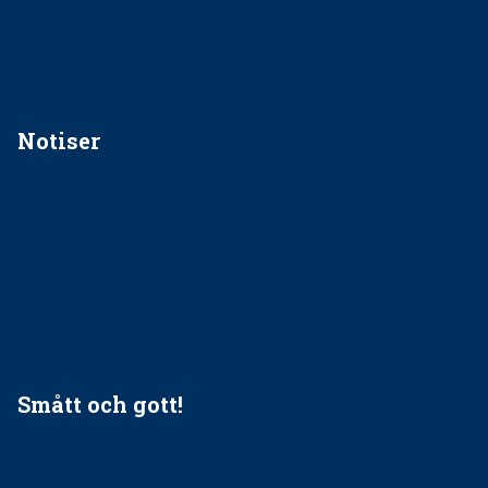
Anskaffning av LIA – Vems är ansvaret?
Kan jag gå ur min sektion om den är nedlagd men ändå
vara medlem i STF?
Notiser
Förslag kan slopa 50-kronorstandvården
Ingen våldsutsatt ska missas i vård, tandvård och
socialtjänst
34 200 unga har valt Frisktandvård i Västra Götaland
Folktandvården VGR och Stockholm upphandlar nytt
tandvårdssystem
Smått och gott!
Maria fick chansen att fördjupa sig – nu är hon unik i
Sverige