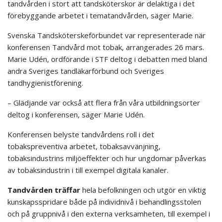
tandvården i stort att tandsköterskor är delaktiga i det
förebyggande arbetet i tematandvården, säger Marie.
Svenska Tandsköterskeförbundet var representerade när
konferensen Tandvård mot tobak, arrangerades 26 mars.
Marie Udén, ordförande i STF deltog i debatten med bland
andra Sveriges tandläkarförbund och Sveriges
tandhygienistförening.
– Glädjande var också att flera från våra utbildningsorter
deltog i konferensen, säger Marie Udén.
Konferensen belyste tandvårdens roll i det
tobakspreventiva arbetet, tobaksavvänjning,
tobaksindustrins miljöeffekter och hur ungdomar påverkas
av tobaksindustrin i till exempel digitala kanaler.
Tandvården träffar
hela befolkningen och utgör en viktig
kunskapsspridare både på individnivå i behandlingsstolen
och på gruppnivå i den externa verksamheten, till exempel i