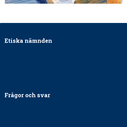
Etiska nämnden
Ska jag påpeka att det inte går rätt till?
Får man säga nej till att behandla barnpatienter?
Får man ignorera rekommendationerna?
Är det ok att vara grindvakt?
Frågor och svar
EU-stöd till banbrytande forskning om
implantatinfektioner
Regler vid anestesi