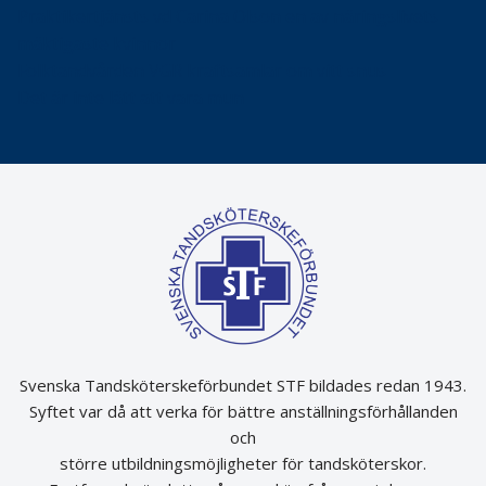
Praktikertjänsts vd Carina Olson en av näringslivets
mäktigaste kvinnor
Folktandvården VGR kraftsamlar om vitt snus
Det är inte lätt att vara mun
Svenska Tandsköterskeförbundet STF bildades redan 1943.
Syftet var då att verka för bättre anställningsförhållanden
och
större utbildningsmöjligheter för tandsköterskor.