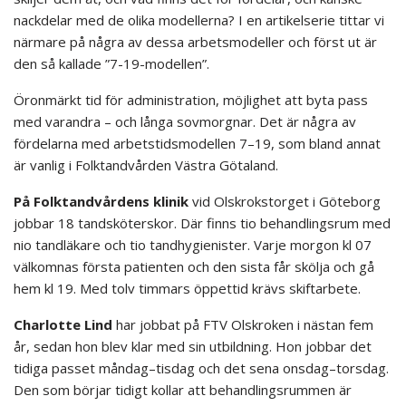
nackdelar med de olika modellerna? I en artikelserie tittar vi
närmare på några av dessa arbetsmodeller och först ut är
den så kallade ”7-19-modellen”.
Öronmärkt tid för administration, möjlighet att byta pass
med varandra – och långa sovmorgnar. Det är några av
fördelarna med arbetstidsmodellen 7–19, som bland annat
är vanlig i Folktandvården Västra Götaland.
På Folktandvårdens klinik
vid Olskrokstorget i Göteborg
jobbar 18 tandsköterskor. Där finns tio behandlingsrum med
nio tandläkare och tio tandhygienister. Varje morgon kl 07
välkomnas första patienten och den sista får skölja och gå
hem kl 19. Med tolv timmars öppettid krävs skiftarbete.
Charlotte Lind
har jobbat på FTV Olskroken i nästan fem
år, sedan hon blev klar med sin utbildning. Hon jobbar det
tidiga passet måndag–tisdag och det sena onsdag–torsdag.
Den som börjar tidigt kollar att behandlingsrummen är