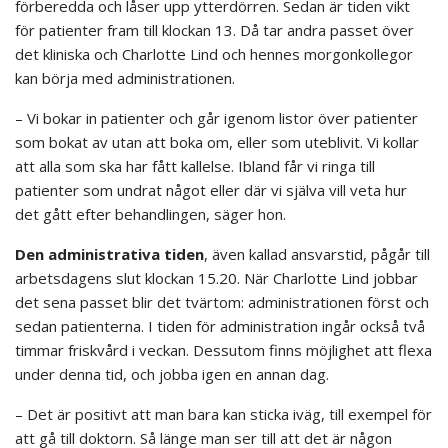
förberedda och låser upp ytterdörren. Sedan är tiden vikt
för patienter fram till klockan 13. Då tar andra passet över
det kliniska och Charlotte Lind och hennes morgonkollegor
kan börja med administrationen.
– Vi bokar in patienter och går igenom listor över patienter
som bokat av utan att boka om, eller som uteblivit. Vi kollar
att alla som ska har fått kallelse. Ibland får vi ringa till
patienter som undrat något eller där vi själva vill veta hur
det gått efter behandlingen, säger hon.
Den administrativa tiden
, även kallad ansvarstid, pågår till
arbetsdagens slut klockan 15.20. När Charlotte Lind jobbar
det sena passet blir det tvärtom: administrationen först och
sedan patienterna. I tiden för administration ingår också två
timmar friskvård i veckan. Dessutom finns möjlighet att flexa
under denna tid, och jobba igen en annan dag.
– Det är positivt att man bara kan sticka iväg, till exempel för
att gå till doktorn. Så länge man ser till att det är någon