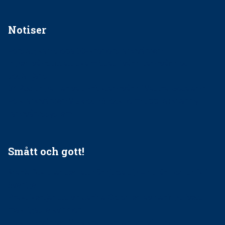
Notiser
Förslag kan slopa 50-kronorstandvården
Ingen våldsutsatt ska missas i vård, tandvård och
socialtjänst
34 200 unga har valt Frisktandvård i Västra Götaland
Folktandvården VGR och Stockholm upphandlar nytt
tandvårdssystem
Smått och gott!
Maria fick chansen att fördjupa sig – nu är hon unik i
Sverige
Praktikertjänsts vd Carina Olson en av näringslivets
mäktigaste kvinnor
Folktandvården VGR kraftsamlar om vitt snus