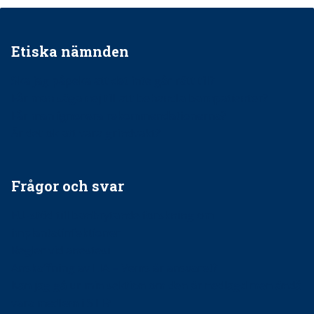
Etiska nämnden
Ska jag påpeka att det inte går rätt till?
Får man säga nej till att behandla barnpatienter?
Får man ignorera rekommendationerna?
Är det ok att vara grindvakt?
Frågor och svar
EU-stöd till banbrytande forskning om
implantatinfektioner
Regler vid anestesi
Anskaffning av LIA – Vems är ansvaret?
Kan jag gå ur min sektion om den är nedlagd men ändå
vara medlem i STF?