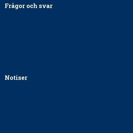
Frågor och svar
EU-stöd till banbrytande forskning om
implantatinfektioner
Regler vid anestesi
Anskaffning av LIA – Vems är ansvaret?
Kan jag gå ur min sektion om den är nedlagd men ändå
vara medlem i STF?
Notiser
Förslag kan slopa 50-kronorstandvården
Ingen våldsutsatt ska missas i vård, tandvård och
socialtjänst
34 200 unga har valt Frisktandvård i Västra Götaland
Folktandvården VGR och Stockholm upphandlar nytt
tandvårdssystem