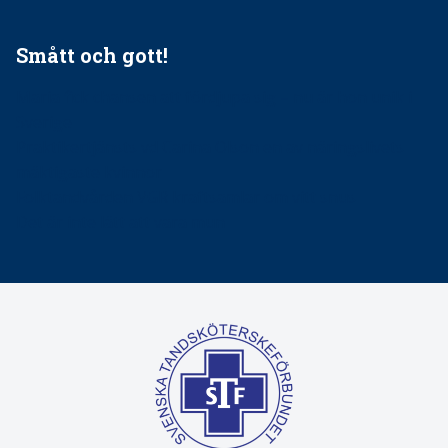
Smått och gott!
Maria fick chansen att fördjupa sig – nu är hon unik i
Sverige
Praktikertjänsts vd Carina Olson en av näringslivets
mäktigaste kvinnor
Folktandvården VGR kraftsamlar om vitt snus
Det är inte lätt att vara mun