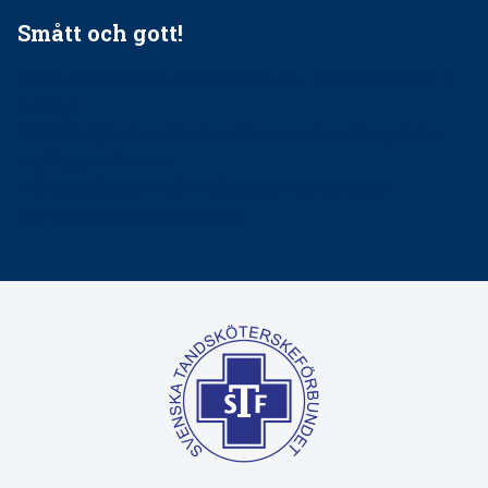
Smått och gott!
Maria fick chansen att fördjupa sig – nu är hon unik i
Sverige
Praktikertjänsts vd Carina Olson en av näringslivets
mäktigaste kvinnor
Folktandvården VGR kraftsamlar om vitt snus
Det är inte lätt att vara mun