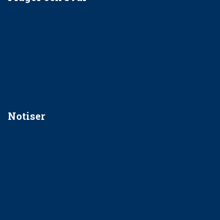
EU-stöd till banbrytande forskning om
implantatinfektioner
Regler vid anestesi
Anskaffning av LIA – Vems är ansvaret?
Kan jag gå ur min sektion om den är nedlagd men ändå
vara medlem i STF?
Notiser
Förslag kan slopa 50-kronorstandvården
Ingen våldsutsatt ska missas i vård, tandvård och
socialtjänst
34 200 unga har valt Frisktandvård i Västra Götaland
Folktandvården VGR och Stockholm upphandlar nytt
tandvårdssystem