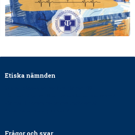
Etiska nämnden
Ska jag påpeka att det inte går rätt till?
Får man säga nej till att behandla barnpatienter?
Får man ignorera rekommendationerna?
Är det ok att vara grindvakt?
Frågor och svar