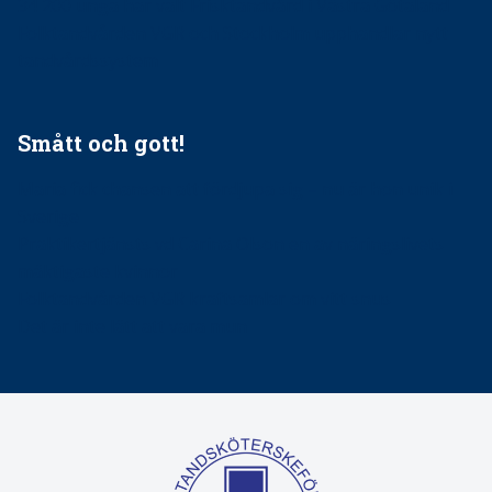
34 200 unga har valt Frisktandvård i Västra Götaland
Folktandvården VGR och Stockholm upphandlar nytt
tandvårdssystem
Smått och gott!
Maria fick chansen att fördjupa sig – nu är hon unik i
Sverige
Praktikertjänsts vd Carina Olson en av näringslivets
mäktigaste kvinnor
Folktandvården VGR kraftsamlar om vitt snus
Det är inte lätt att vara mun