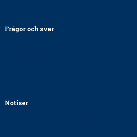
Är det ok att vara grindvakt?
Frågor och svar
EU-stöd till banbrytande forskning om
implantatinfektioner
Regler vid anestesi
Anskaffning av LIA – Vems är ansvaret?
Kan jag gå ur min sektion om den är nedlagd men ändå
vara medlem i STF?
Notiser
Förslag kan slopa 50-kronorstandvården
Ingen våldsutsatt ska missas i vård, tandvård och
socialtjänst