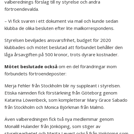
valberednings förslag till ny styrelse och andra
förtroendevalda.
– Vi fick svaren i ett dokument via mail och kunde sedan
klubba de olika besluten efter lite mailkorrespondens.
Styrelsen beviljades ansvarsfrihet, budget för 2020
klubbades och mötet beslutad att förbundet behåller den
låga årsavgiften på 500 kronor, trots dyrare kostnader.
Mötet beslutade också
om en del förändringar inom
förbundets förtroendeposter:
Merja Fehler från Stockholm blir ny suppleant i styrelsen.
Etiska nämnden fick förstärkning från Göteborg genom
Katarina Löwenbeck, som kompletterar Mary Grace Sabado
från Stockholm och Monica Björkman från Malmö.
Även valberedningen fick två nya medlemmar genom
Monalill Hulander från Jönköping, som stiger av
styrelsearbetet och Marita Levert också från Jönköping som