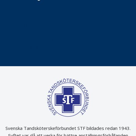
Maria fick chansen att fördjupa sig – nu är hon unik i
Sverige
Praktikertjänsts vd Carina Olson en av näringslivets
mäktigaste kvinnor
Folktandvården VGR kraftsamlar om vitt snus
Det är inte lätt att vara mun
Svenska Tandsköterskeförbundet STF bildades redan 1943.
Syftet var då att verka för bättre anställningsförhållanden