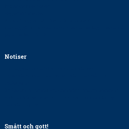
implantatinfektioner
Regler vid anestesi
Anskaffning av LIA – Vems är ansvaret?
Kan jag gå ur min sektion om den är nedlagd men ändå
vara medlem i STF?
Notiser
Förslag kan slopa 50-kronorstandvården
Ingen våldsutsatt ska missas i vård, tandvård och
socialtjänst
34 200 unga har valt Frisktandvård i Västra Götaland
Folktandvården VGR och Stockholm upphandlar nytt
tandvårdssystem
Smått och gott!