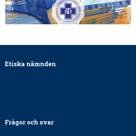
Etiska nämnden
Ska jag påpeka att det inte går rätt till?
Får man säga nej till att behandla barnpatienter?
Får man ignorera rekommendationerna?
Är det ok att vara grindvakt?
Frågor och svar
EU-stöd till banbrytande forskning om