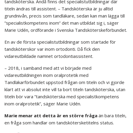
tandsköterska. Ändå finns det specialistutbildningar där
titeln ändras till assistent. – Tandsköterska är ju alltid
grundnivån, precis som tandläkare, sedan kan man lägga till
”specialistkompetens inom” det man utbildat sig i, säger
Marie Udén, ordförande i Svenska Tandsköterskeförbundet.
En av de första specialistutbildningar som startade för
tandsköterskor var inom ortodonti. Då fick den
vidareutbildade namnet ortodontiassistent.
– 2018, i samband med att vi började med
vidareutbildningen inom oralprotetik med
Tandläkarförbundet uppstod frågan om titeln och vi gjorde
klart att vi absolut inte vill ta bort titeln tandsköterska, utan
titeln bör vara ”tandsköterska med specialistkompetens
inom oralprotetik”, säger Marie Udén.
Marie menar att detta är en större fråga
än bara titeln,
en fråga som handlar om tandskötersketitelns status.