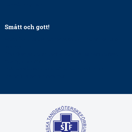
tandvårdssystem
Smått och gott!
Maria fick chansen att fördjupa sig – nu är hon unik i
Sverige
Praktikertjänsts vd Carina Olson en av näringslivets
mäktigaste kvinnor
Folktandvården VGR kraftsamlar om vitt snus
Det är inte lätt att vara mun