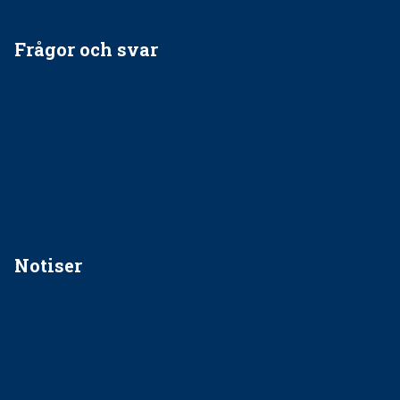
Frågor och svar
EU-stöd till banbrytande forskning om
implantatinfektioner
Regler vid anestesi
Anskaffning av LIA – Vems är ansvaret?
Kan jag gå ur min sektion om den är nedlagd men ändå
vara medlem i STF?
Notiser
Förslag kan slopa 50-kronorstandvården
Ingen våldsutsatt ska missas i vård, tandvård och
socialtjänst
34 200 unga har valt Frisktandvård i Västra Götaland
Folktandvården VGR och Stockholm upphandlar nytt