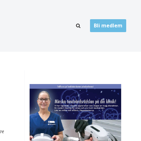
Bli medlem
LÄNKARKIV
oner
Folktandvård
Privat tandvård
Högskolor
onti
Landsting
Övrigt
ch
tre