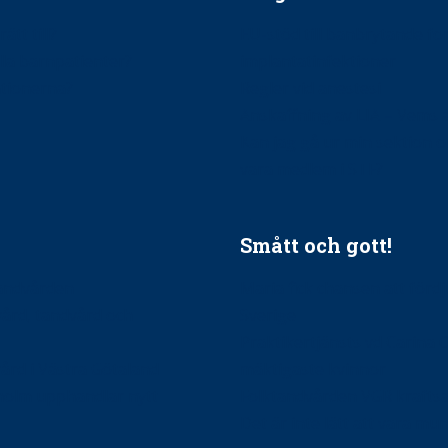
ätt till?
EU-stöd till banbrytande f
ndla barnpatienter?
implantatinfektioner
tionerna?
Regler vid anestesi
Anskaffning av LIA – Vems 
Kan jag gå ur min sektion 
vara medlem i STF?
Smått och gott!
tandvården
Maria fick chansen att fördj
vård, tandvård och
Sverige
Praktikertjänsts vd Carina 
vård i Västra Götaland
mäktigaste kvinnor
holm upphandlar nytt
Folktandvården VGR kraftsa
Det är inte lätt att vara mu