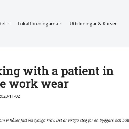
det
Lokalföreningarna
Utbildningar & Kurser
ÖRBUNDET
SEKTIONERNA
s verksamhet
Mer om förbundets sekti
Sektionen för Käkkirurgi
ing with a patient in
ve work wear
en
Sektionen för Ortodonti
egler
Parodontologi och Endod
2020-11-02
hetsberättelse
Sektionen för Pedodonti
etspolicy
Sektionen för Protetik o
m vi håller fast vid tydliga krav. Det är viktiga steg för en tryggare och bät
Bettfysiologi