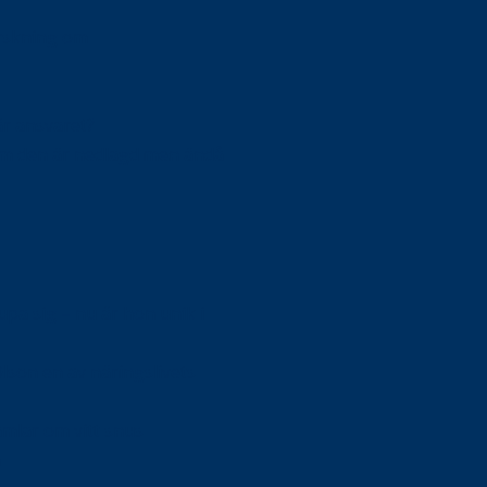
orskning om
är ansvaret?
om den är nedlagd men ändå
upa sig – nu är hon unik i
Olson en av näringslivets
mlar om vitt snus
n