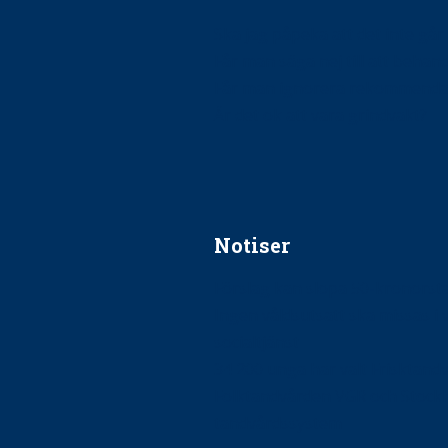
Ska jag påpeka att det inte går r
Får man säga nej till att beha
Får man ignorera rekommenda
Är det ok att vara grindvakt?
Notiser
Förslag kan slopa 50-kronors
Ingen våldsutsatt ska missas i 
socialtjänst
34 200 unga har valt Frisktand
Folktandvården VGR och Stock
tandvårdssystem