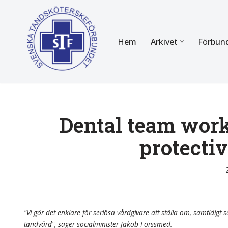
Hoppa
Hem
Arkivet
Förbun
till
innehåll
FÖR MEDLEMMAR
OM F
Almanackan
Om STF
Medlemserbjudanden
Stadgar
Dental team work
protecti
Certifiering
Styrels
Tidningen Tandsköterskan
Etiska r
Utbildning
Verksam
Kurser
Integrit
"Vi gör det enklare för seriösa vårdgivare att ställa om, samtidigt so
tandvård", säger socialminister Jakob Forssmed.