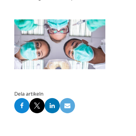
Skolinformatörer
Frågor 
Ansvarsområden
Kontakt
Tandvård mot Tobak
Annons
Sponsor
Dela artikeln