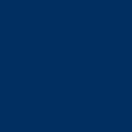
orskning om
är ansvaret?
om den är nedlagd men ändå
upa sig – nu är hon unik i
Olson en av näringslivets
mlar om vitt snus
n