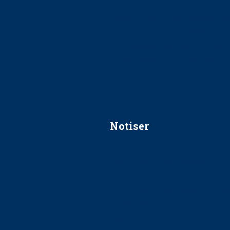
Ska jag påpeka att det inte går r
Får man säga nej till att beha
Får man ignorera rekommenda
Är det ok att vara grindvakt?
Notiser
Förslag kan slopa 50-kronors
Ingen våldsutsatt ska missas i 
socialtjänst
34 200 unga har valt Frisktand
Folktandvården VGR och Stock
tandvårdssystem