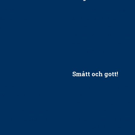
ätt till?
EU-stöd till banbrytande f
ndla barnpatienter?
implantatinfektioner
tionerna?
Regler vid anestesi
Anskaffning av LIA – Vems 
Kan jag gå ur min sektion 
vara medlem i STF?
Smått och gott!
tandvården
Maria fick chansen att fördj
vård, tandvård och
Sverige
Praktikertjänsts vd Carina 
vård i Västra Götaland
mäktigaste kvinnor
holm upphandlar nytt
Folktandvården VGR kraftsa
Det är inte lätt att vara mu