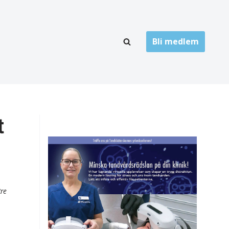
Bli medlem
LÄNKARKIV
oner
Folktandvård
Privat tandvård
t
Högskolor
onti
Landsting
Övrigt
tre
ch