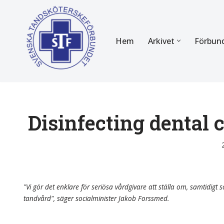
Hoppa
Hem
Arkivet
Förbun
till
innehåll
FÖR MEDLEMMAR
OM F
Almanackan
Om STF
Medlemserbjudanden
Stadgar
Disinfecting dental 
Certifiering
Styrels
Tidningen Tandsköterskan
Etiska r
Utbildning
Verksam
"Vi gör det enklare för seriösa vårdgivare att ställa om, samtidigt so
tandvård", säger socialminister Jakob Forssmed.
Kurser
Integrit