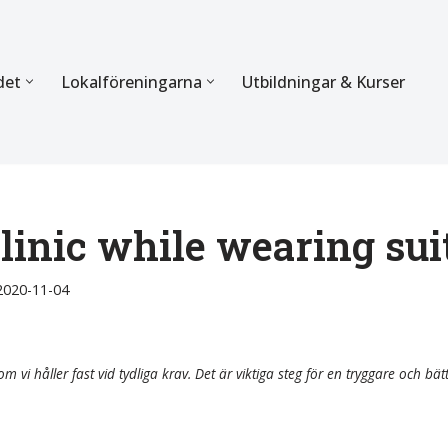
det
Lokalföreningarna
Utbildningar & Kurser
ÖRBUNDET
SEKTIONERNA
s verksamhet
Mer om förbundets sekti
Sektionen för Käkkirurgi
clinic while wearing sui
en
Sektionen för Ortodonti
2020-11-04
egler
Parodontologi och Endod
hetsberättelse
Sektionen för Pedodonti
m vi håller fast vid tydliga krav. Det är viktiga steg för en tryggare och bät
etspolicy
Sektionen för Protetik o
Bettfysiologi