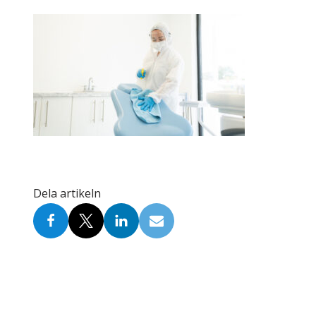
Skolinformatörer
Frågor 
Ansvarsområden
Kontakt
Tandvård mot Tobak
Annons
Sponsor
Dela artikeln