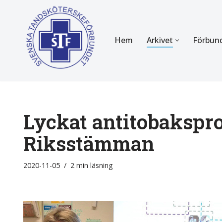
Hoppa
Hem
Arkivet
Förbun
till
innehåll
FÖR MEDLEMMAR
OM F
Almanackan
Om STF
Medlemserbjudanden
Stadgar
Lyckat antitobakspro
Certifiering
Styrels
Riksstämman
Tidningen Tandsköterskan
Etiska r
2020-11-05
2 min läsning
Utbildning
Verksam
Kurser
Integrit