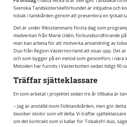
På onsdag
i nästa vecka drar Sveriges Tandläkarförb
Svenska Tandsköterskeförbundet är inbjudna och kom
tobak i tandvården genom att presentera en lyckad sa
Det är under Riksstämmans första dag som programp
medverkan från Marie Udén, förbundsordförande på S
man kan arbeta för att motverka användning av tob
Duo från Region Västernorrland att visas upp. Det är
och som bygger på en metod som genomförs i nära 
Metoden har funnits i Västerbotten sedan tidigt 90-tal
Träffar sjätteklassare
En som arbetat i projektet sedan tre år tillbaka är t
– Jag är anställd inom Folktandvården, men gör detta p
besöker skolor som vill delta. Vi träffar sjätteklass
om det kontrakt som vi kallar för Tobaksfri duo, säge