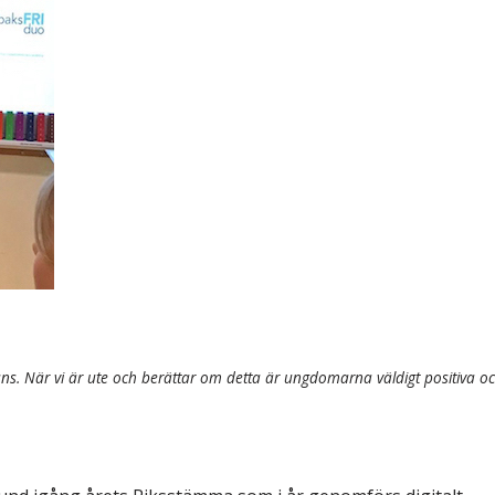
& Svar
Sektionen för OFM
a förbundet
era
er
mans. När vi är ute och berättar om detta är ungdomarna väldigt positiva o