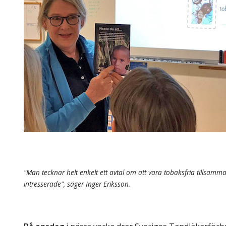
Skolinformatörer
Frågor 
Ansvarsområden
Kontakt
Tandvård mot Tobak
Annons
Sponsor
"Man tecknar helt enkelt ett avtal om att vara tobaksfria tillsam
intresserade", säger Inger Eriksson.