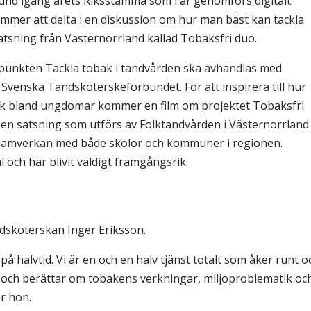
und igång årets Riksstämma som i år genomförs digitalt.
mer att delta i en diskussion om hur man bäst kan tackla
tsning från Västernorrland kallad Tobaksfri duo.
unkten Tackla tobak i tandvården ska avhandlas med
venska Tandsköterskeförbundet. För att inspirera till hur
ak bland ungdomar kommer en film om projektet Tobaksfri
 en satsning som utförs av Folktandvården i Västernorrland
samverkan med både skolor och kommuner i regionen.
 och har blivit väldigt framgångsrik.
andsköterskan Inger Eriksson.
å halvtid. Vi är en och en halv tjänst totalt som åker runt o
are och berättar om tobakens verkningar, miljöproblematik oc
r hon.