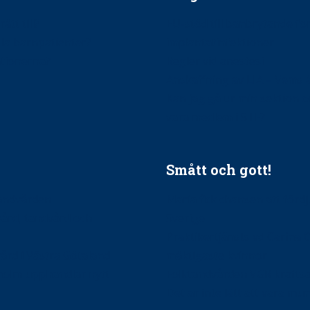
ätt till?
EU-stöd till banbrytande f
ndla barnpatienter?
implantatinfektioner
tionerna?
Regler vid anestesi
Anskaffning av LIA – Vems 
Kan jag gå ur min sektion 
vara medlem i STF?
Smått och gott!
tandvården
Maria fick chansen att fördj
vård, tandvård och
Sverige
Praktikertjänsts vd Carina 
vård i Västra Götaland
mäktigaste kvinnor
holm upphandlar nytt
Folktandvården VGR kraftsa
Det är inte lätt att vara mu