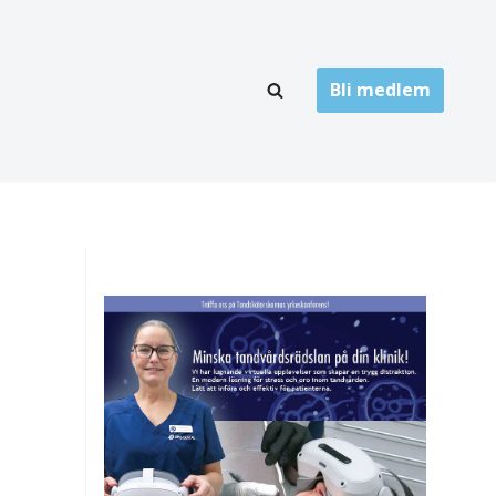
Bli medlem
LÄNKARKIV
oner
Folktandvård
Privat tandvård
Högskolor
onti
Landsting
Övrigt
ch