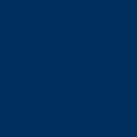
orskning om
är ansvaret?
om den är nedlagd men ändå
upa sig – nu är hon unik i
Olson en av näringslivets
mlar om vitt snus
n