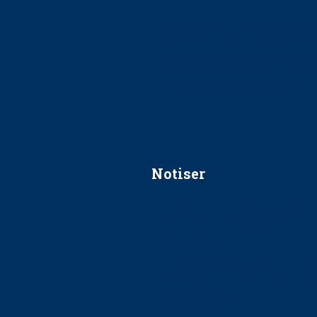
Ska jag påpeka att det inte går r
Får man säga nej till att beha
Får man ignorera rekommenda
Är det ok att vara grindvakt?
Notiser
Förslag kan slopa 50-kronors
Ingen våldsutsatt ska missas i 
socialtjänst
34 200 unga har valt Frisktand
Folktandvården VGR och Stock
tandvårdssystem