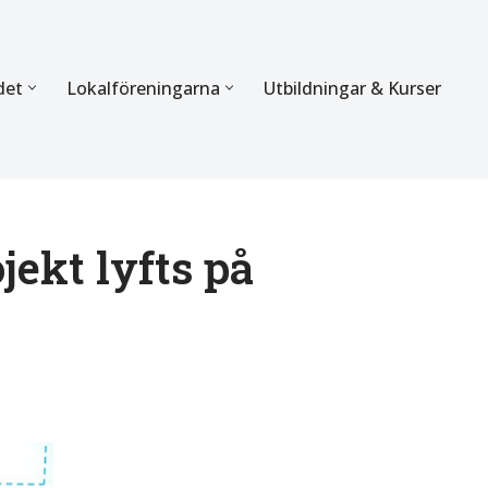
det
Lokalföreningarna
Utbildningar & Kurser
ÖRBUNDET
SEKTIONERNA
s verksamhet
Mer om förbundets sekti
Sektionen för Käkkirurgi
jekt lyfts på
en
Sektionen för Ortodonti
egler
Parodontologi och Endod
hetsberättelse
Sektionen för Pedodonti
etspolicy
Sektionen för Protetik o
Bettfysiologi