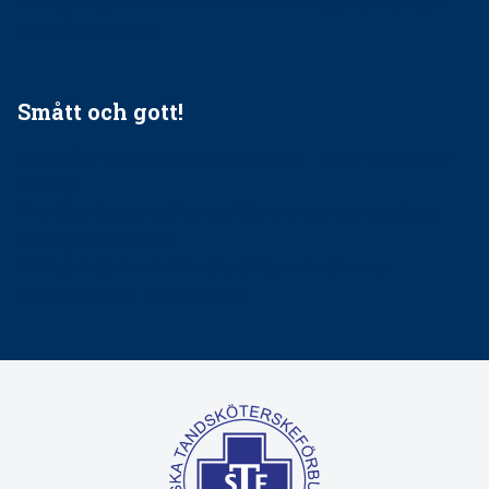
Folktandvården VGR och Stockholm upphandlar nytt
tandvårdssystem
Smått och gott!
Maria fick chansen att fördjupa sig – nu är hon unik i
Sverige
Praktikertjänsts vd Carina Olson en av näringslivets
mäktigaste kvinnor
Folktandvården VGR kraftsamlar om vitt snus
Det är inte lätt att vara mun