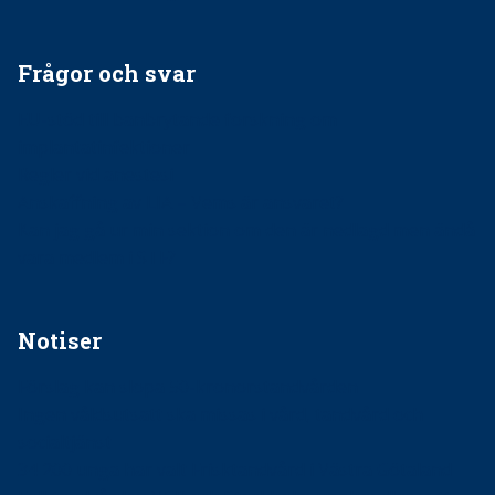
Frågor och svar
EU-stöd till banbrytande forskning om
implantatinfektioner
Regler vid anestesi
Anskaffning av LIA – Vems är ansvaret?
Kan jag gå ur min sektion om den är nedlagd men ändå
vara medlem i STF?
Notiser
Förslag kan slopa 50-kronorstandvården
Ingen våldsutsatt ska missas i vård, tandvård och
socialtjänst
34 200 unga har valt Frisktandvård i Västra Götaland