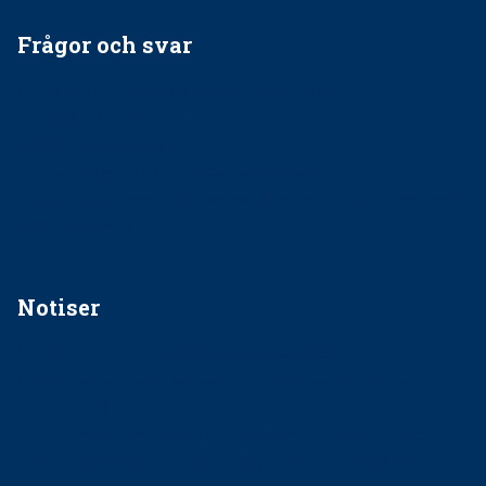
Frågor och svar
EU-stöd till banbrytande forskning om
implantatinfektioner
Regler vid anestesi
Anskaffning av LIA – Vems är ansvaret?
Kan jag gå ur min sektion om den är nedlagd men ändå
vara medlem i STF?
Notiser
Förslag kan slopa 50-kronorstandvården
Ingen våldsutsatt ska missas i vård, tandvård och
socialtjänst
34 200 unga har valt Frisktandvård i Västra Götaland
Folktandvården VGR och Stockholm upphandlar nytt