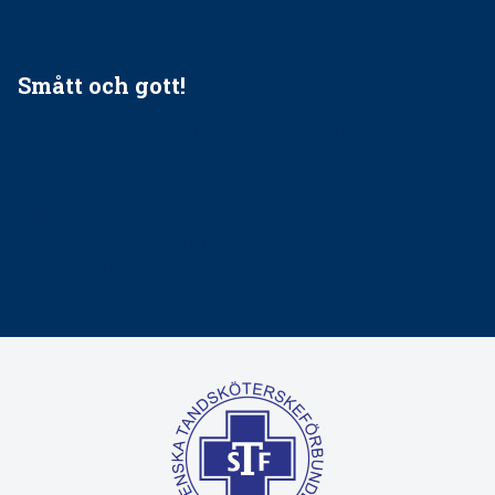
tandvårdssystem
Smått och gott!
Maria fick chansen att fördjupa sig – nu är hon unik i
Sverige
Praktikertjänsts vd Carina Olson en av näringslivets
mäktigaste kvinnor
Folktandvården VGR kraftsamlar om vitt snus
Det är inte lätt att vara mun