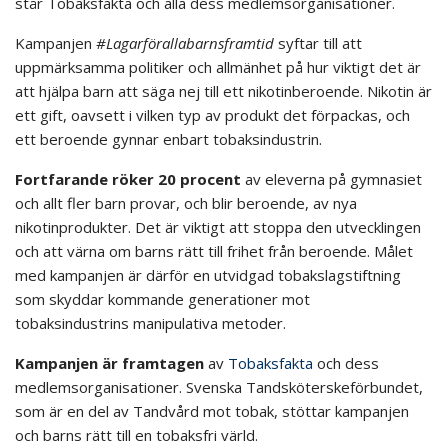
står Tobaksfakta och alla dess medlemsorganisationer.
Kampanjen
#Lagarförallabarnsframtid
syftar till att
uppmärksamma politiker och allmänhet på hur viktigt det är
att hjälpa barn att säga nej till ett nikotinberoende. Nikotin är
ett gift, oavsett i vilken typ av produkt det förpackas, och
ett beroende gynnar enbart tobaksindustrin.
Fortfarande röker 20 procent
av eleverna på gymnasiet
och allt fler barn provar, och blir beroende, av nya
nikotinprodukter. Det är viktigt att stoppa den utvecklingen
och att värna om barns rätt till frihet från beroende. Målet
med kampanjen är därför en utvidgad tobakslagstiftning
som skyddar kommande generationer mot
tobaksindustrins manipulativa metoder.
Kampanjen är framtagen
av
Tobaksfakta
och dess
medlemsorganisationer. Svenska Tandsköterskeförbundet,
som är en del av Tandvård mot tobak, stöttar kampanjen
och barns rätt till en tobaksfri värld.