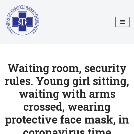
Hoppa
till
innehåll
Waiting room, security
rules. Young girl sitting,
waiting with arms
crossed, wearing
protective face mask, in
coronavirus time