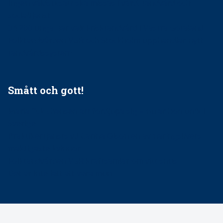
Ingen våldsutsatt ska missas i vård, tandvård och
socialtjänst
34 200 unga har valt Frisktandvård i Västra Götaland
Folktandvården VGR och Stockholm upphandlar nytt
tandvårdssystem
Smått och gott!
Maria fick chansen att fördjupa sig – nu är hon unik i
Sverige
Praktikertjänsts vd Carina Olson en av näringslivets
mäktigaste kvinnor
Folktandvården VGR kraftsamlar om vitt snus
Det är inte lätt att vara mun