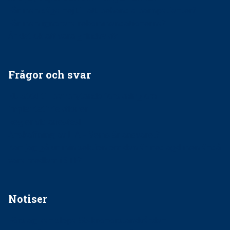
Får man säga nej till att behandla barnpatienter?
Får man ignorera rekommendationerna?
Är det ok att vara grindvakt?
Frågor och svar
EU-stöd till banbrytande forskning om
implantatinfektioner
Regler vid anestesi
Anskaffning av LIA – Vems är ansvaret?
Kan jag gå ur min sektion om den är nedlagd men ändå
vara medlem i STF?
Notiser
Förslag kan slopa 50-kronorstandvården