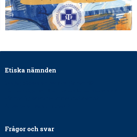
Etiska nämnden
Ska jag påpeka att det inte går rätt till?
Får man säga nej till att behandla barnpatienter?
Får man ignorera rekommendationerna?
Är det ok att vara grindvakt?
Frågor och svar