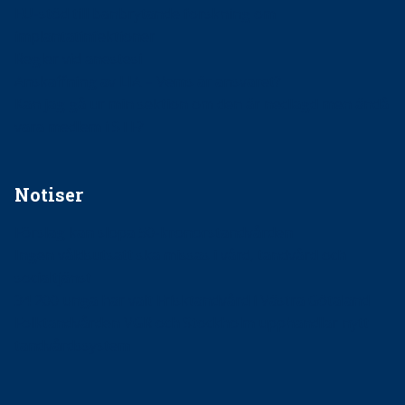
EU-stöd till banbrytande forskning om
implantatinfektioner
Regler vid anestesi
Anskaffning av LIA – Vems är ansvaret?
Kan jag gå ur min sektion om den är nedlagd men ändå
vara medlem i STF?
Notiser
Förslag kan slopa 50-kronorstandvården
Ingen våldsutsatt ska missas i vård, tandvård och
socialtjänst
34 200 unga har valt Frisktandvård i Västra Götaland
Folktandvården VGR och Stockholm upphandlar nytt
tandvårdssystem