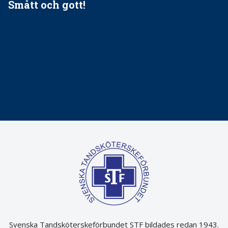
Smått och gott!
Maria fick chansen att fördjupa sig – nu är hon unik i
Sverige
Praktikertjänsts vd Carina Olson en av näringslivets
mäktigaste kvinnor
Folktandvården VGR kraftsamlar om vitt snus
Det är inte lätt att vara mun
Svenska Tandsköterskeförbundet STF bildades redan 1943.