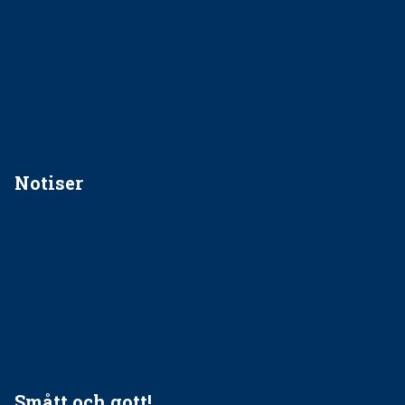
EU-stöd till banbrytande forskning om
implantatinfektioner
Regler vid anestesi
Anskaffning av LIA – Vems är ansvaret?
Kan jag gå ur min sektion om den är nedlagd men ändå
vara medlem i STF?
Notiser
Förslag kan slopa 50-kronorstandvården
Ingen våldsutsatt ska missas i vård, tandvård och
socialtjänst
34 200 unga har valt Frisktandvård i Västra Götaland
Folktandvården VGR och Stockholm upphandlar nytt
tandvårdssystem
Smått och gott!