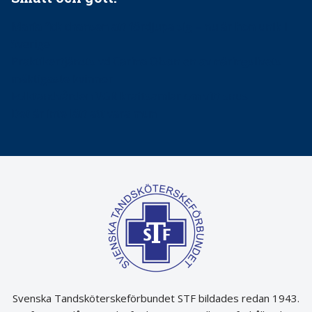
Maria fick chansen att fördjupa sig – nu är hon unik i
Sverige
Praktikertjänsts vd Carina Olson en av näringslivets
mäktigaste kvinnor
Folktandvården VGR kraftsamlar om vitt snus
Det är inte lätt att vara mun
Svenska Tandsköterskeförbundet STF bildades redan 1943.