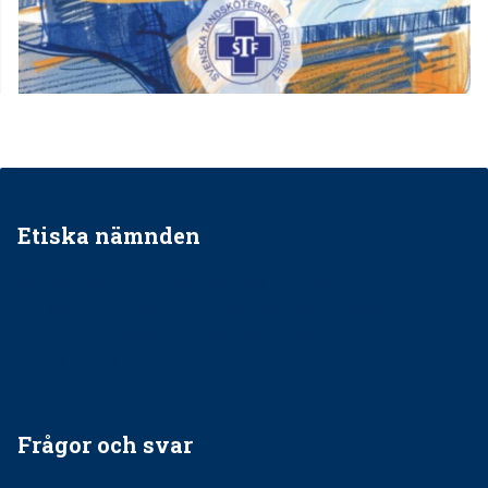
Etiska nämnden
Ska jag påpeka att det inte går rätt till?
Får man säga nej till att behandla barnpatienter?
Får man ignorera rekommendationerna?
Är det ok att vara grindvakt?
Frågor och svar