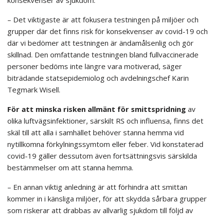
konsekvenser av sjukdom.
– Det viktigaste är att fokusera testningen på miljöer och
grupper där det finns risk för konsekvenser av covid-19 och
där vi bedömer att testningen är ändamålsenlig och gör
skillnad. Den omfattande testningen bland fullvaccinerade
personer bedöms inte längre vara motiverad, säger
biträdande statsepidemiolog och avdelningschef Karin
Tegmark Wisell.
För att minska risken allmänt för smittspridning
av
olika luftvägsinfektioner, särskilt RS och influensa, finns det
skäl till att alla i samhället behöver stanna hemma vid
nytillkomna förkylningssymtom eller feber. Vid konstaterad
covid-19 gäller dessutom även fortsättningsvis särskilda
bestämmelser om att stanna hemma.
– En annan viktig anledning är att förhindra att smittan
kommer in i känsliga miljöer, för att skydda sårbara grupper
som riskerar att drabbas av allvarlig sjukdom till följd av