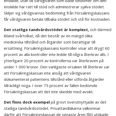
enskilde, utan till vårdgivaren som både bedömer om den
enskilde har rätt till stöd och administrerar själva stödet.
Skiljer sig vårdgivarnas bedömning från Försäkringskassans
får vårdgivaren betala tillbaka stödet och stå för kostnaden.
Det statliga tandvårdsstödet är komplext,
och därmed
ibland svårtolkat, då det består av en mängd olika
medicinska tillstånd och åtgärder som berättigar till
ersättning. Försäkringskassans kontroller visar att drygt 60
procent av alla kontroller inte ledde till några återkrav alls. I
ytterligare 20 procent av kontrollerna var återkraven på
under 1 000 kronor. Den vanligaste orsaken till återkrav var
att Försäkringskassan inte ansåg att vårdgivaren
dokumenterat patientens tillstånd eller utförda åtgärder
tillräckligt noga. I över 75 procent av fallen bedömde
Försäkringskassan att det inte skedde med avsikt.
Det finns dock exempel
på grovt överutnyttjade av det
statliga tandvårdsstödet. Privattandläkarna välkomnar
därför att Försäkringskassan de senaste åren fått utökade