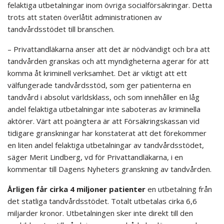
felaktiga utbetalningar inom övriga socialförsäkringar. Detta
trots att staten överlåtit administrationen av
tandvårdsstödet till branschen.
– Privattandläkarna anser att det är nödvändigt och bra att
tandvården granskas och att myndigheterna agerar för att
komma åt kriminell verksamhet. Det är viktigt att ett
välfungerade tandvårdsstöd, som ger patienterna en
tandvård i absolut världsklass, och som innehåller en låg
andel felaktiga utbetalningar inte saboteras av kriminella
aktörer. Värt att poängtera är att Försäkringskassan vid
tidigare granskningar har konstaterat att det förekommer
en liten andel felaktiga utbetalningar av tandvårdsstödet,
säger Merit Lindberg, vd för Privattandläkarna, i en
kommentar till Dagens Nyheters granskning av tandvården.
Årligen får cirka 4 miljoner patienter
en utbetalning från
det statliga tandvårdsstödet. Totalt utbetalas cirka 6,6
miljarder kronor. Utbetalningen sker inte direkt till den