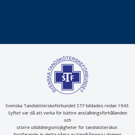
Praktikertjänsts vd Carina Olson en av näringslivets
mäktigaste kvinnor
Folktandvården VGR kraftsamlar om vitt snus
Det är inte lätt att vara mun
Svenska Tandsköterskeförbundet STF bildades redan 1943.
Syftet var då att verka för bättre anställningsförhållanden
och
större utbildningsmöjligheter för tandsköterskor.
Fortfarande är detta några av kärnfrågorna i dagens