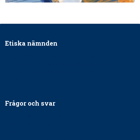
Etiska nämnden
Ska jag påpeka att det inte går rätt till?
Får man säga nej till att behandla barnpatienter?
Får man ignorera rekommendationerna?
Är det ok att vara grindvakt?
Frågor och svar
EU-stöd till banbrytande forskning om
implantatinfektioner
Regler vid anestesi
Anskaffning av LIA – Vems är ansvaret?