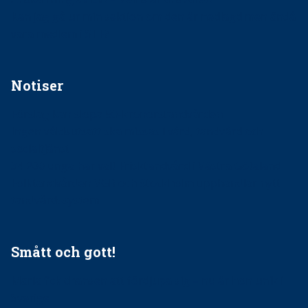
Kan jag gå ur min sektion om den är nedlagd men ändå
vara medlem i STF?
Notiser
Förslag kan slopa 50-kronorstandvården
Ingen våldsutsatt ska missas i vård, tandvård och
socialtjänst
34 200 unga har valt Frisktandvård i Västra Götaland
Folktandvården VGR och Stockholm upphandlar nytt
tandvårdssystem
Smått och gott!
Maria fick chansen att fördjupa sig – nu är hon unik i
Sverige