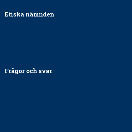
Etiska nämnden
Ska jag påpeka att det inte går rätt till?
Får man säga nej till att behandla barnpatienter?
Får man ignorera rekommendationerna?
Är det ok att vara grindvakt?
Frågor och svar
EU-stöd till banbrytande forskning om
implantatinfektioner
Regler vid anestesi
Anskaffning av LIA – Vems är ansvaret?
Kan jag gå ur min sektion om den är nedlagd men ändå
vara medlem i STF?