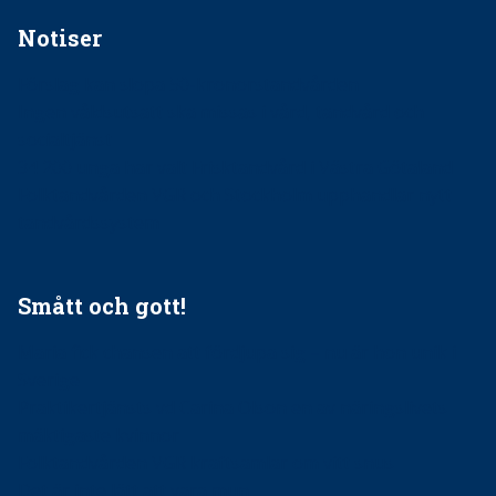
Notiser
Förslag kan slopa 50-kronorstandvården
Ingen våldsutsatt ska missas i vård, tandvård och
socialtjänst
34 200 unga har valt Frisktandvård i Västra Götaland
Folktandvården VGR och Stockholm upphandlar nytt
tandvårdssystem
Smått och gott!
Maria fick chansen att fördjupa sig – nu är hon unik i
Sverige
Praktikertjänsts vd Carina Olson en av näringslivets
mäktigaste kvinnor
Folktandvården VGR kraftsamlar om vitt snus
Det är inte lätt att vara mun