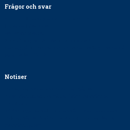
Frågor och svar
EU-stöd till banbrytande forskning om
implantatinfektioner
Regler vid anestesi
Anskaffning av LIA – Vems är ansvaret?
Kan jag gå ur min sektion om den är nedlagd men ändå
vara medlem i STF?
Notiser
Förslag kan slopa 50-kronorstandvården
Ingen våldsutsatt ska missas i vård, tandvård och
socialtjänst
34 200 unga har valt Frisktandvård i Västra Götaland
Folktandvården VGR och Stockholm upphandlar nytt
tandvårdssystem