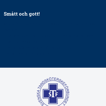
Smått och gott!
Maria fick chansen att fördjupa sig – nu är hon unik i
Sverige
Praktikertjänsts vd Carina Olson en av näringslivets
mäktigaste kvinnor
Folktandvården VGR kraftsamlar om vitt snus
Det är inte lätt att vara mun