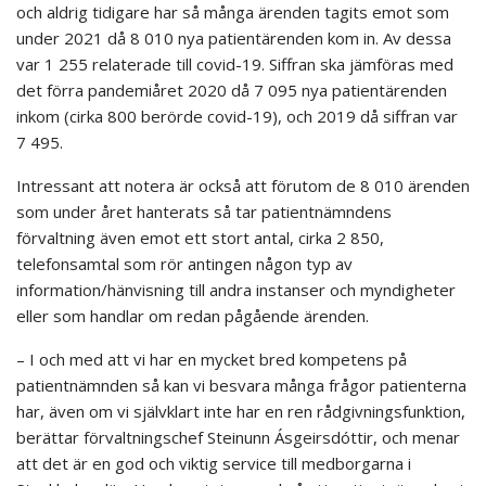
och aldrig tidigare har så många ärenden tagits emot som
under 2021 då 8 010 nya patientärenden kom in. Av dessa
var 1 255 relaterade till covid-19. Siffran ska jämföras med
det förra pandemiåret 2020 då 7 095 nya patientärenden
inkom (cirka 800 berörde covid-19), och 2019 då siffran var
7 495.
Intressant att notera är också att förutom de 8 010 ärenden
som under året hanterats så tar patientnämndens
förvaltning även emot ett stort antal, cirka 2 850,
telefonsamtal som rör antingen någon typ av
information/hänvisning till andra instanser och myndigheter
eller som handlar om redan pågående ärenden.
– I och med att vi har en mycket bred kompetens på
patientnämnden så kan vi besvara många frågor patienterna
har, även om vi självklart inte har en ren rådgivningsfunktion,
berättar förvaltningschef Steinunn Ásgeirsdóttir, och menar
att det är en god och viktig service till medborgarna i