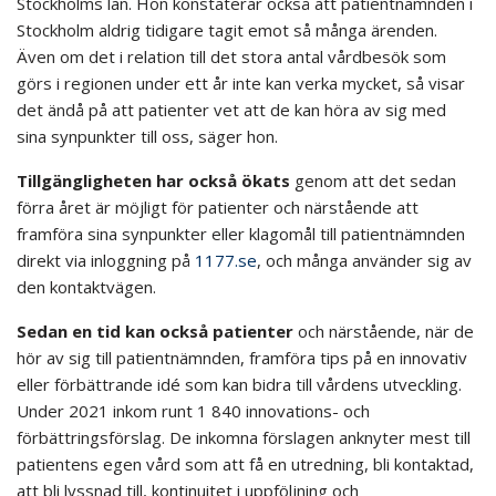
Stockholms län. Hon konstaterar också att patientnämnden i
Stockholm aldrig tidigare tagit emot så många ärenden.
Även om det i relation till det stora antal vårdbesök som
görs i regionen under ett år inte kan verka mycket, så visar
det ändå på att patienter vet att de kan höra av sig med
sina synpunkter till oss, säger hon.
Tillgängligheten har också ökats
genom att det sedan
förra året är möjligt för patienter och närstående att
framföra sina synpunkter eller klagomål till patientnämnden
direkt via inloggning på
1177.se
, och många använder sig av
den kontaktvägen.
Sedan en tid kan också patienter
och närstående, när de
hör av sig till patientnämnden, framföra tips på en innovativ
eller förbättrande idé som kan bidra till vårdens utveckling.
Under 2021 inkom runt 1 840 innovations- och
förbättringsförslag. De inkomna förslagen anknyter mest till
patientens egen vård som att få en utredning, bli kontaktad,
att bli lyssnad till, kontinuitet i uppföljning och