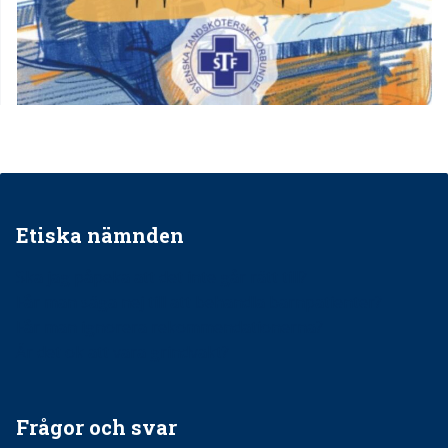
Etiska nämnden
Ska jag påpeka att det inte går rätt till?
Får man säga nej till att behandla barnpatienter?
Får man ignorera rekommendationerna?
Är det ok att vara grindvakt?
Frågor och svar