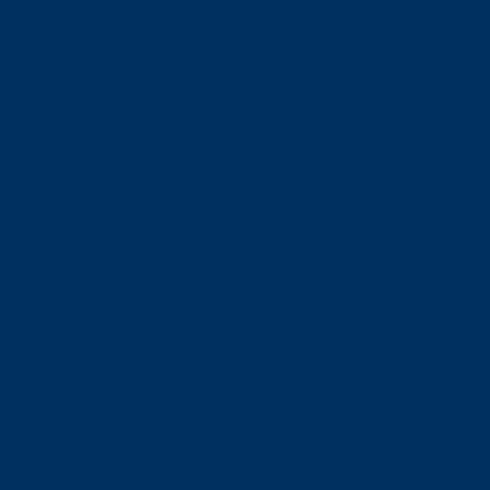
orskning om
är ansvaret?
om den är nedlagd men ändå
upa sig – nu är hon unik i
Olson en av näringslivets
mlar om vitt snus
n