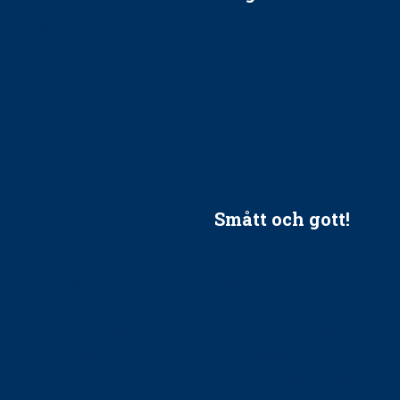
ätt till?
EU-stöd till banbrytande f
ndla barnpatienter?
implantatinfektioner
tionerna?
Regler vid anestesi
Anskaffning av LIA – Vems 
Kan jag gå ur min sektion 
vara medlem i STF?
Smått och gott!
tandvården
Maria fick chansen att fördj
vård, tandvård och
Sverige
Praktikertjänsts vd Carina 
vård i Västra Götaland
mäktigaste kvinnor
holm upphandlar nytt
Folktandvården VGR kraftsa
Det är inte lätt att vara mu