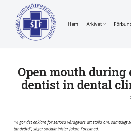
Hoppa
Hem
Arkivet
Förbun
till
innehåll
FÖR MEDLEMMAR
OM F
Almanackan
Om STF
Medlemserbjudanden
Stadgar
Open mouth during d
dentist in dental cl
Certifiering
Styrels
Tidningen Tandsköterskan
Etiska r
Utbildning
Verksam
Kurser
Integrit
"Vi gör det enklare för seriösa vårdgivare att ställa om, samtidigt so
tandvård", säger socialminister Jakob Forssmed.