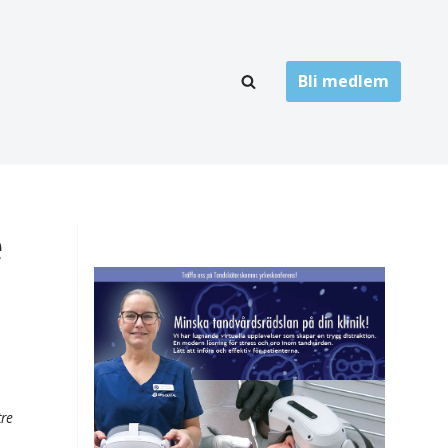
Bli medlem
LÄNKARKIV
oner
Folktandvård
Privat tandvård
e
Högskolor
onti
Landsting
Övrigt
ch
tre