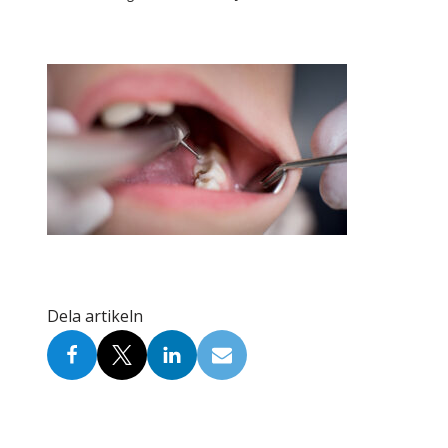
Skolinformatörer
Frågor 
Ansvarsområden
Kontakt
Tandvård mot Tobak
Annons
Sponsor
Dela artikeln