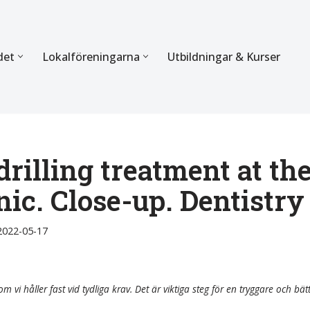
det
Lokalföreningarna
Utbildningar & Kurser
ÖRBUNDET
SEKTIONERNA
s verksamhet
Mer om förbundets sekti
Sektionen för Käkkirurgi
rilling treatment at th
inic. Close-up. Dentistry
en
Sektionen för Ortodonti
egler
Parodontologi och Endod
2022-05-17
hetsberättelse
Sektionen för Pedodonti
etspolicy
Sektionen för Protetik o
m vi håller fast vid tydliga krav. Det är viktiga steg för en tryggare och bät
Bettfysiologi