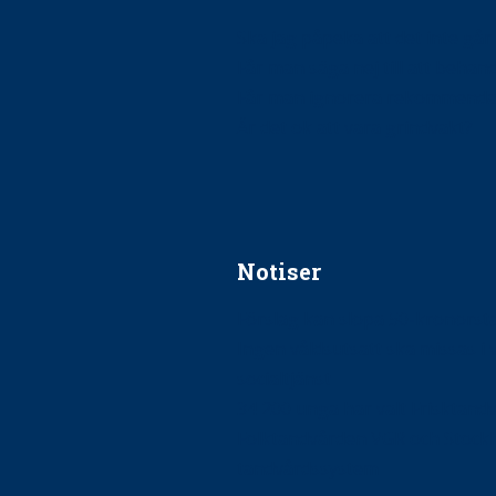
Ska jag påpeka att det inte går r
Får man säga nej till att beha
Får man ignorera rekommenda
Är det ok att vara grindvakt?
Notiser
Förslag kan slopa 50-kronors
Ingen våldsutsatt ska missas i 
socialtjänst
34 200 unga har valt Frisktand
Folktandvården VGR och Stock
tandvårdssystem